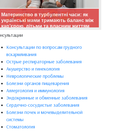
Материнство в турбулентні часи: як
українські мами тримають баланс між
кар’єрою, дітьми та власним життям
нсультации
Консультации по вопросам грудного
вскармливания
Острые респираторные заболевания
Акушерство и гинекология
Неврологические проблемы
Болезни органов пищеварения
Аллергология и иммунология
Эндокринные и обменные заболевания
Сердечно-сосудистые заболевания
Болезни почек и мочевыделительной
системы
Стоматология