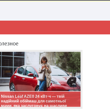
олезное
Nissan Leaf AZE0 24 кВт·ч — твій
надійний обіймаш для самотньої
мами, яка заслуговує на щасливе