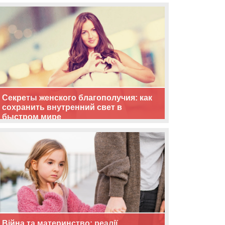
життя
Секреты женского благополучия: как
сохранить внутренний свет в
быстром мире
Війна та материнство: реалії