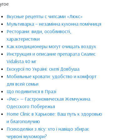
угое
Вкусные рецепты с чипсами «Люкс»
Мультиварка – незамінна кухонна помічниця
Ресторани: види, особливості,
характеристики
Как кондиционеры могут очищать воздух
Инструкция и описание препарата Сиалис
Vidalista 40 мг
Екскурсії по Україні: скелі Довбуша
Мобильные кровати: удобство и комфорт
для всей семьи
Що подивитися в Празі
«Рис» — Гастрономическая Жемчужина
Одесского Побережья
Home Clinic в Харькове: Ваш путь к здоровью
и благополучию
Психоделіки з лісу: хто і навіщо збирає
червоні мухомори?