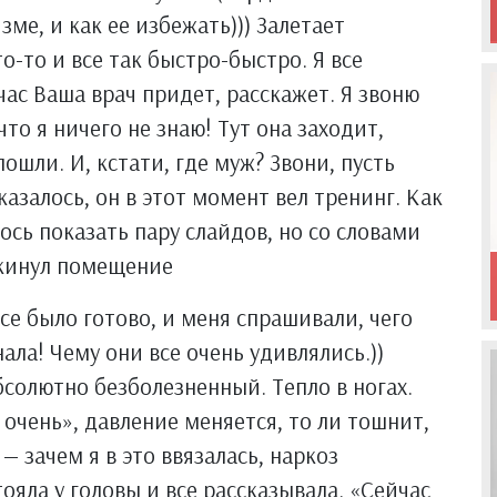
зме, и как ее избежать))) Залетает
о-то и все так быстро-быстро. Я все
час Ваша врач придет, расскажет. Я звоню
 что я ничего не знаю! Тут она заходит,
ошли. И, кстати, где муж? Звони, пусть
казалось, он в этот момент вел тренинг. Как
лось показать пару слайдов, но со словами
окинул помещение
се было готово, и меня спрашивали, чего
нала! Чему они все очень удивлялись.))
абсолютно безболезненный. Тепло в ногах.
 очень», давление меняется, то ли тошнит,
— зачем я в это ввязалась, наркоз
тояла у головы и все рассказывала. «Сейчас