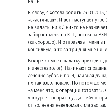
на ЕР.
К слову, я хотела родить 23.01.2013
«счастливая». И вот наступает утро 
не видать, ни КС никто не назначает
забирает меня на КГТ, потом на УЗИ
(как хорошо). И отправляет меня в п
консилиум, а то за три дня мне ниче
Вскоре ко мне в палатку приходят д
и анестезиолог). Начинают спрашив
лечение зубов и пр. Я, наивная душа
их так взволновало. Но потом до м
«а меня что, к операции готовят?».
я в курсе. Говорят: ну, да. сейчас п
от волнения неведомая сила заставл