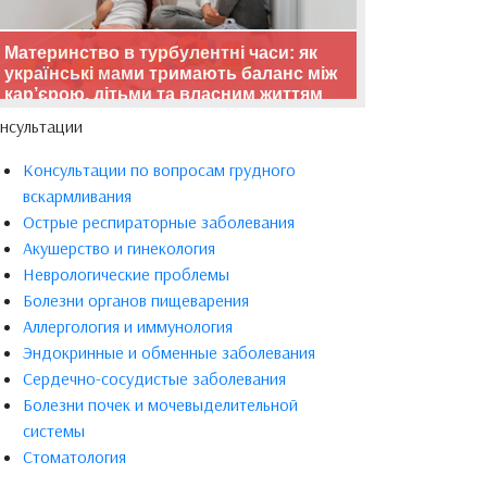
Материнство в турбулентні часи: як
українські мами тримають баланс між
кар’єрою, дітьми та власним життям
нсультации
Консультации по вопросам грудного
вскармливания
Острые респираторные заболевания
Акушерство и гинекология
Неврологические проблемы
Болезни органов пищеварения
Аллергология и иммунология
Эндокринные и обменные заболевания
Сердечно-сосудистые заболевания
Болезни почек и мочевыделительной
системы
Стоматология