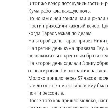
В тот же вечер потянулись гости и 
Кума работала каждую ночь.
По ночам с ней гоняли чаи и ржали 
Гости приходили каждый вечер. Дн
когда Тарас уезжал по делам.
На второй день Тарас привез Никит
На третий день кума привезла Еву, 
познакомится с крестным братиком
На второй день сделали Эрику обрез
отреагировал. Писюн зажил на след
Молоко пришло через 57 часов посл
все до остатка молозиво и ему было
почти бессоные.
После того как пришло молоко, наст
вот грудь моя потрескалась и боле