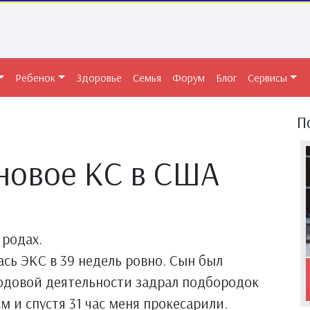
Ребенок
Здоровье
Семья
Форум
Блог
Сервисы
П
новое КС в США
 родах.
сь ЭКС в 39 недель ровно. Сын был
родовой деятельности задрал подбородок
м и спустя 31 час меня прокесарили.