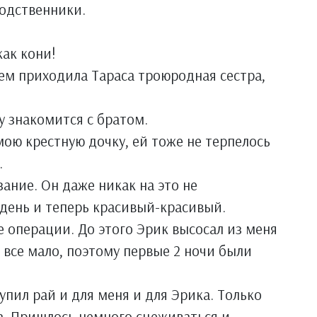
родственники.
как кони!
ем приходила Тараса троюродная сестра,
у знакомится с братом.
мою крестную дочку, ей тоже не терпелось
.
ание. Он даже никак на это не
 день и теперь красивый-красивый.
е операции. До этого Эрик высосал из меня
 все мало, поэтому первые 2 ночи были
упил рай и для меня и для Эрика. Только
ла. Пришлось немного сцеживаться и