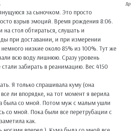
.
Др
тянущуюся за сыночком. Это просто
росто взрыв эмоций. Время рождения 8:06.
и на стол обтираться, слушать и
оды при доставании, и при измерении
 немного низкие около 85% из 100%. Тут же
али всю воду лишнюю. Сразу уровень
е стали забирать в реанимацию. Вес 4150
ать. Я только спрашивала куму (она
все ли впорядке, на тот момент я верила
на была со мной. Потом муж с малым ушли
сь со мной. Пока были все перетрубации с
 заметила как.
 ногами вперед ). Кума была со мной все