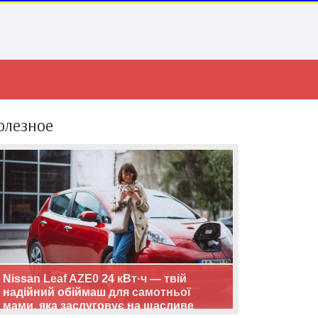
олезное
Nissan Leaf AZE0 24 кВт·ч — твій
надійний обіймаш для самотньої
мами, яка заслуговує на щасливе