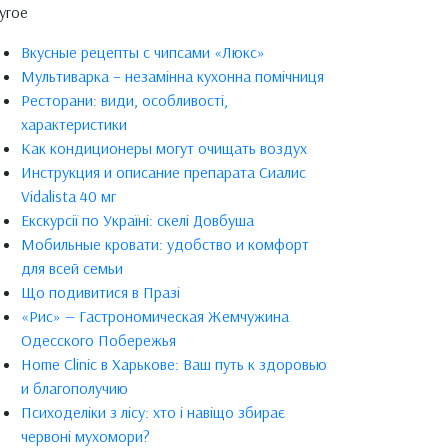
угое
Вкусные рецепты с чипсами «Люкс»
Мультиварка – незамінна кухонна помічниця
Ресторани: види, особливості,
характеристики
Как кондиционеры могут очищать воздух
Инструкция и описание препарата Сиалис
Vidalista 40 мг
Екскурсії по Україні: скелі Довбуша
Мобильные кровати: удобство и комфорт
для всей семьи
Що подивитися в Празі
«Рис» — Гастрономическая Жемчужина
Одесского Побережья
Home Clinic в Харькове: Ваш путь к здоровью
и благополучию
Психоделіки з лісу: хто і навіщо збирає
червоні мухомори?