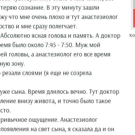
отеряю сознание. В эту минуту зашли
ужу что мне очень плохо и тут анастезиолог
рство и мне сразу полегчает.
. Абсолютно ясная голова и память. А доктор
Ко
емя было около 7:45 - 7:50. Муж мой
ей головы, а анастезиолог его все время
ьную зону.
 резали слоями (я еще не созрела
уже сына. Время длилось вечно. Тут доктор
вление внизу живота, и точно было такое
есто.
епривычное ощущение. Анастезиолог
появления на свет сына, я сказала да и он