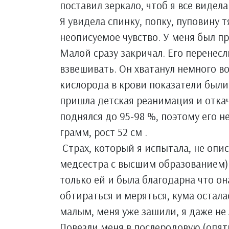
поставил зеркало, чтоб я все видела
Я увидела спинку, попку, пуповину 
неописуемое чувство. У меня был п
Малой сразу закричал. Его перенесл
взвешивать. Он хватанул немного в
кислорода в крови показатели были
пришла детская реанимация и откач
поднялся до 95-98 %, поэтому его н
грамм, рост 52 см .
Страх, который я испытала, не опис
медсестра с высшим образованием) 
только ей и была благодарна что о
обтираться и меряться, кума остала
малым, меня уже зашили, я даже не
Повезли меня в послеродовую (опять