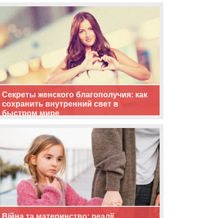
життя
Секреты женского благополучия: как
сохранить внутренний свет в
быстром мире
Війна та материнство: реалії