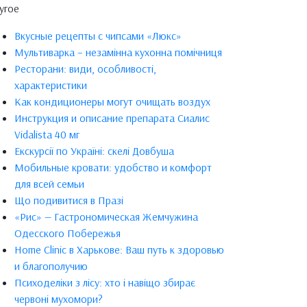
угое
Вкусные рецепты с чипсами «Люкс»
Мультиварка – незамінна кухонна помічниця
Ресторани: види, особливості,
характеристики
Как кондиционеры могут очищать воздух
Инструкция и описание препарата Сиалис
Vidalista 40 мг
Екскурсії по Україні: скелі Довбуша
Мобильные кровати: удобство и комфорт
для всей семьи
Що подивитися в Празі
«Рис» — Гастрономическая Жемчужина
Одесского Побережья
Home Clinic в Харькове: Ваш путь к здоровью
и благополучию
Психоделіки з лісу: хто і навіщо збирає
червоні мухомори?