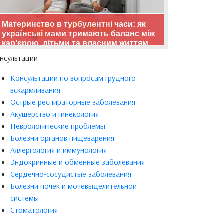
Материнство в турбулентні часи: як
українські мами тримають баланс між
кар’єрою, дітьми та власним життям
нсультации
Консультации по вопросам грудного
вскармливания
Острые респираторные заболевания
Акушерство и гинекология
Неврологические проблемы
Болезни органов пищеварения
Аллергология и иммунология
Эндокринные и обменные заболевания
Сердечно-сосудистые заболевания
Болезни почек и мочевыделительной
системы
Стоматология