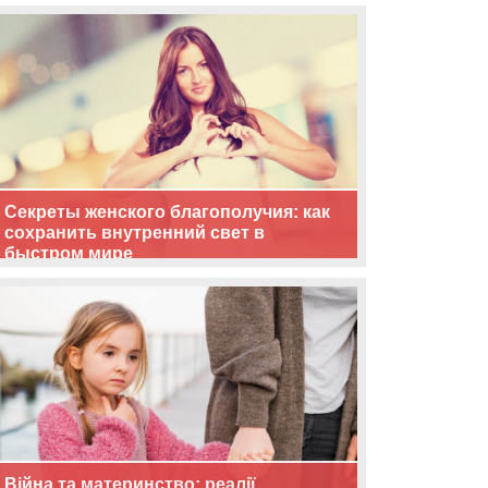
життя
Секреты женского благополучия: как
сохранить внутренний свет в
быстром мире
Війна та материнство: реалії