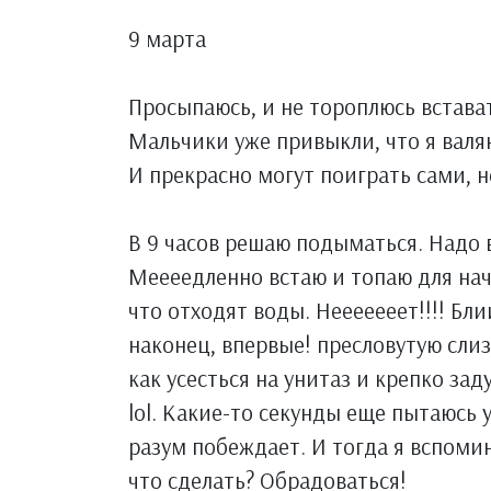
9 марта
Просыпаюсь, и не тороплюсь встават
Мальчики уже привыкли, что я валяю
И прекрасно могут поиграть сами, н
В 9 часов решаю подыматься. Надо в
Меееедленно встаю и топаю для нача
что отходят воды. Нееееееет!!!! Бл
наконец, впервые! пресловутую слиз
как усесться на унитаз и крепко за
lol. Какие-то секунды еще пытаюсь 
разум побеждает. И тогда я вспоми
что сделать? Обрадоваться!