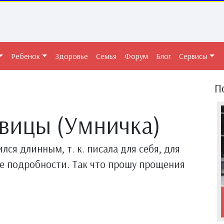
Ребенок
Здоровье
Семья
Форум
Блог
Сервисы
П
вицы (Умничка)
лся длинным, т. к. писала для себя, для
се подробности. Так что прошу прощения