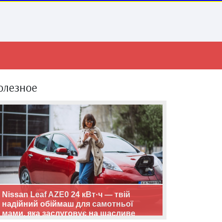
олезное
Nissan Leaf AZE0 24 кВт·ч — твій
надійний обіймаш для самотньої
мами, яка заслуговує на щасливе