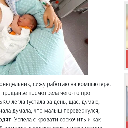
 понедельник, сижу работаю на компьютере.
на прощанье посмотрела чего-то про
О легла (устала за день, щас, думаю,
чала думала, что малыш перевернулся,
одят. Успела с кровати соскочить и как