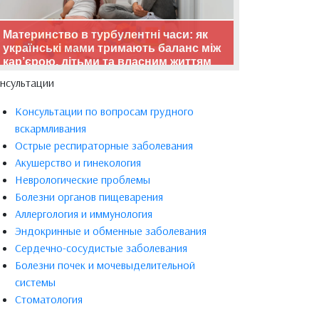
Материнство в турбулентні часи: як
українські мами тримають баланс між
кар’єрою, дітьми та власним життям
нсультации
Консультации по вопросам грудного
вскармливания
Острые респираторные заболевания
Акушерство и гинекология
Неврологические проблемы
Болезни органов пищеварения
Аллергология и иммунология
Эндокринные и обменные заболевания
Сердечно-сосудистые заболевания
Болезни почек и мочевыделительной
системы
Стоматология