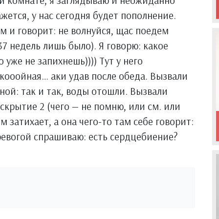
й комнате, я заглядываю и неожиданно
ажется, у нас сегодня будет пополнение.
 и говорит: не волнуйся, щас поедем
7 недель лишь было). Я говорю: какое
уже не запихнешь)))) Тут у него
покооойная… аки удав после обеда. Вызвали
ной: так и так, воды отошли. Вызвали
аскрытие 2 (чего — не помню, или см. или
 затихает, а она чего-то там себе говорит:
тревогой спрашиваю: есть сердцебиение?