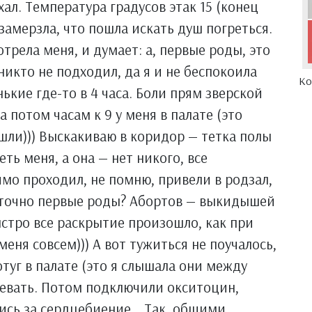
ал. Температура градусов этак 15 (конец
 замерзла, что пошла искать душ погреться.
трела меня, и думает: а, первые роды, это
 никто не подходил, да я и не беспокоила
Ко
енькие где-то в 4 часа. Боли прям зверской
 потом часам к 9 у меня в палате (это
ошли))) Выскакиваю в коридор — тетка полы
ть меня, а она — нет никого, все
имо проходил, не помню, привели в родзал,
с точно первые роды? Абортов — выкидышей
ыстро все раскрытие произошло, как при
еня совсем))) А вот тужиться не поучалось,
отуг в палате (это я слышала они между
бевать. Потом подключили окситоцин,
гались за сердцебиение… Так, общими