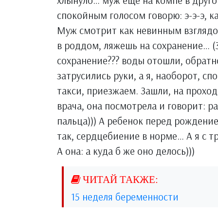
хлынуло… муж еще на компе в друго
спокойным голосом говорю: э-э-э, к
Муж смотрит как невинным взглядом
в роддом, ляжешь на сохранение… (3
сохранение??? воды отошли, обратно 
затрусились руки, а я, наоборот, с
такси, приезжаем. Зашли, на проход
врача, она посмотрела и говорит: р
пальца))) А ребенок перед рождением
так, сердцебиение в норме… А я с 
А она: а куда б же оно делось)))
15 неделя беременности