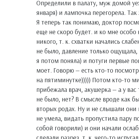
Определили в палату, муж домой уех
января) и лампочка перегорела. Так
Я теперь так понимаю, доктор посмо
еще не скоро будет. и ко мне особо
никого, т. к. схватки начались слаб
не было, давление только ощущала, а
я потом поняла) и потуги первые п
моет. Говорю — есть кто-то посмотре
на пятиминутке))))) Потом кто-то м
прибежала врач, акушерка — а у ва
не было, нет? В смысле вроде как б
вторых родах. Ну и не слышали они м
не умела, видать пропустила пару п
собой говорили) и они начали осла
сделали разрез, т. к. чего-то испу