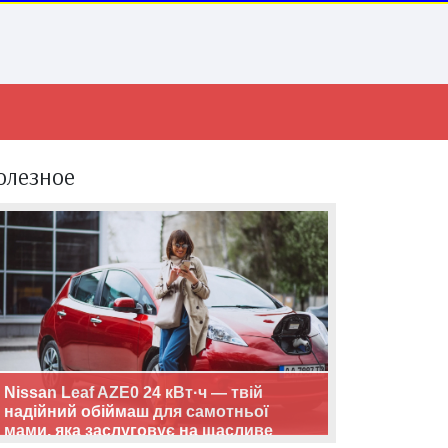
олезное
Nissan Leaf AZE0 24 кВт·ч — твій
надійний обіймаш для самотньої
мами, яка заслуговує на щасливе