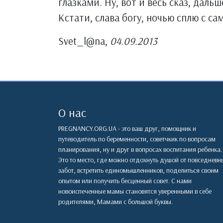
глазками. Ну, вот и весь сказ, даль
Кстати, слава богу, ночью сплю с са
Svet_l@na,
04.09.2013
О нас
PREGNANCY.ORG.UA - это ваш друг, помощник и
путеводитель по беременности, советчкик по вопросам
планирования, ну и друг в вопросах воспитания ребенка.
Это то место, где можно отдохнуть душой от повседневн
забот, встретить единомышленников, поделиться своим
опытом или получить бесценный совет. С нами
новоиспеченные мамы становятся уверенными в себе
родителями, Мамами с большой буквы.