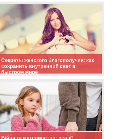
життя
Секреты женского благополучия: как
сохранить внутренний свет в
быстром мире
Війна та материнство: реалії