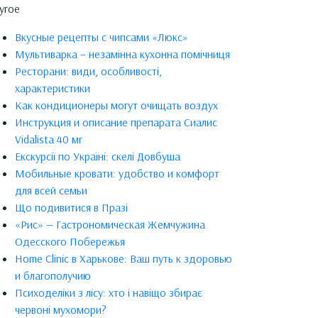
угое
Вкусные рецепты с чипсами «Люкс»
Мультиварка – незамінна кухонна помічниця
Ресторани: види, особливості,
характеристики
Как кондиционеры могут очищать воздух
Инструкция и описание препарата Сиалис
Vidalista 40 мг
Екскурсії по Україні: скелі Довбуша
Мобильные кровати: удобство и комфорт
для всей семьи
Що подивитися в Празі
«Рис» — Гастрономическая Жемчужина
Одесского Побережья
Home Clinic в Харькове: Ваш путь к здоровью
и благополучию
Психоделіки з лісу: хто і навіщо збирає
червоні мухомори?