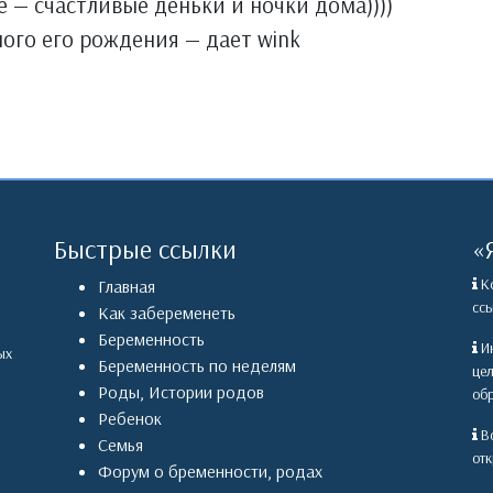
ше — счастливые деньки и ночки дома))))
мого его рождения — дает wink
Быстрые ссылки
«
Ко
Главная
ссы
Как забеременеть
Беременность
Ин
ых
Беременность по неделям
це
Роды
,
Истории родов
обр
Ребенок
Вс
Семья
отк
Форум о бременности, родах