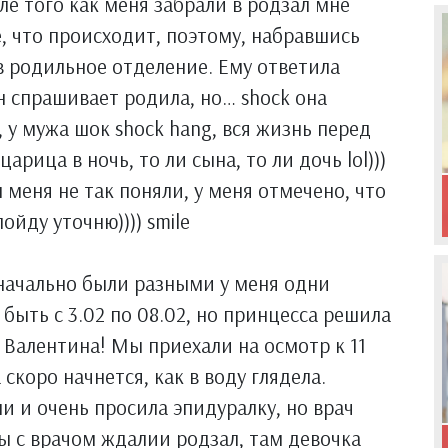
е того как меня забрали в родзал мне
е, что происходит, поэтому, набравшись
в родильное отделение. Ему ответила
н спрашивает родила, но… shock она
 у мужа шок shock hang, вся жизнь перед
рица в ночь, то ли сына, то ли дочь lol)))
 меня не так поняли, у меня отмечено, что
ойду уточню)))) smile
значально были разными у меня одни
быть с 3.02 по 08.02, но принцесса решила
. Валентина! Мы приехали на осмотр к 11
 скоро начнется, как в воду глядела.
ли и очень просила эпидуралку, но врач
ы с врачом ждалии родзал, там девочка