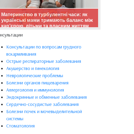
Материнство в турбулентні часи: як
українські мами тримають баланс між
кар’єрою, дітьми та власним життям
нсультации
Консультации по вопросам грудного
вскармливания
Острые респираторные заболевания
Акушерство и гинекология
Неврологические проблемы
Болезни органов пищеварения
Аллергология и иммунология
Эндокринные и обменные заболевания
Сердечно-сосудистые заболевания
Болезни почек и мочевыделительной
системы
Стоматология