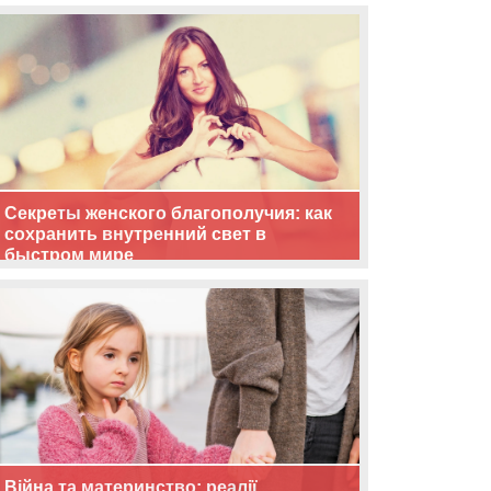
життя
Секреты женского благополучия: как
сохранить внутренний свет в
быстром мире
Війна та материнство: реалії