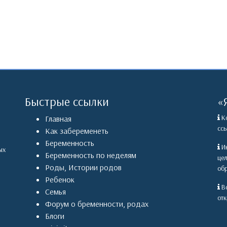
Быстрые ссылки
«
Ко
Главная
ссы
Как забеременеть
Беременность
Ин
ых
Беременность по неделям
це
Роды
,
Истории родов
обр
Ребенок
Вс
Семья
отк
Форум о бременности, родах
Блоги