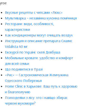
угое
Вкусные рецепты с чипсами «Люкс»
Мультиварка – незамінна кухонна помічниця
Ресторани: види, особливості,
характеристики
Как кондиционеры могут очищать воздух
Инструкция и описание препарата Сиалис
Vidalista 40 мг
Екскурсії по Україні: скелі Довбуша
Мобильные кровати: удобство и комфорт
для всей семьи
Що подивитися в Празі
«Рис» — Гастрономическая Жемчужина
Одесского Побережья
Home Clinic в Харькове: Ваш путь к здоровью
и благополучию
Психоделіки з лісу: хто і навіщо збирає
червоні мухомори?