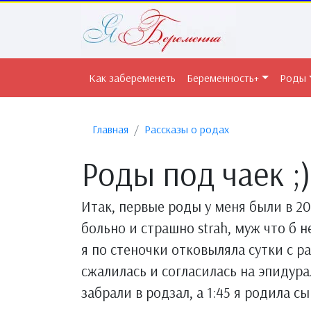
Как забеременеть
Беременность+
Роды
Главная
Рассказы о родах
Роды под чаек ;)
Итак, первые роды у меня были в 20
больно и страшно strah, муж что б н
я по стеночки отковыляла сутки с р
сжалилась и согласилась на эпидура
забрали в родзал, а 1:45 я родила 