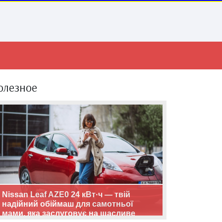
олезное
Nissan Leaf AZE0 24 кВт·ч — твій
надійний обіймаш для самотньої
мами, яка заслуговує на щасливе