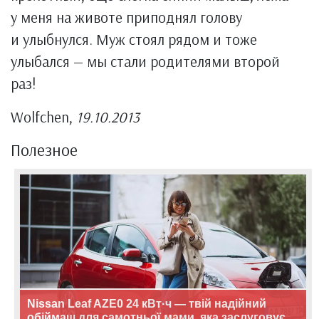
у меня на животе приподнял голову
и улыбнулся. Муж стоял рядом и тоже
улыбался — мы стали родителями второй
раз!
Wolfchen,
19.10.2013
Полезное
Nissan Leaf AZE0 24 кВт·ч — твій надійний
обіймаш для самотньої мами, яка заслуговує