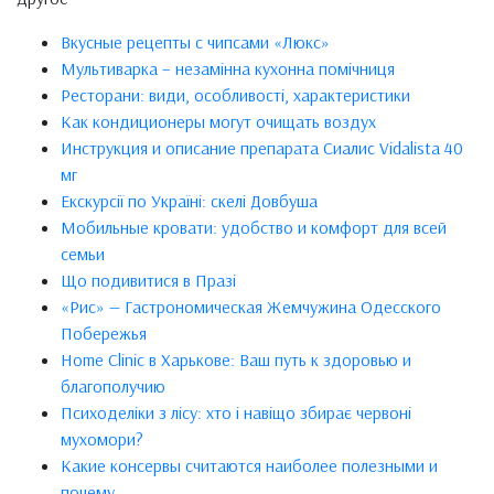
Вкусные рецепты с чипсами «Люкс»
Мультиварка – незамінна кухонна помічниця
Ресторани: види, особливості, характеристики
Как кондиционеры могут очищать воздух
Инструкция и описание препарата Сиалис Vidalista 40
мг
Екскурсії по Україні: скелі Довбуша
Мобильные кровати: удобство и комфорт для всей
семьи
Що подивитися в Празі
«Рис» — Гастрономическая Жемчужина Одесского
Побережья
Home Clinic в Харькове: Ваш путь к здоровью и
благополучию
Психоделіки з лісу: хто і навіщо збирає червоні
мухомори?
Какие консервы считаются наиболее полезными и
почему