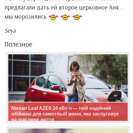
предлагали дать ей второе церковное Аня...
мы морозились
Seya
Полезное
Nissan Leaf AZE0 24 кВт·ч — твій надійний
обіймаш для самотньої мами, яка заслуговує
на щасливе життя