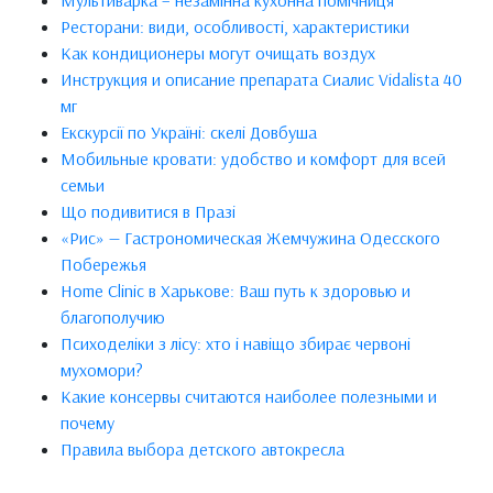
Ресторани: види, особливості, характеристики
Как кондиционеры могут очищать воздух
Инструкция и описание препарата Сиалис Vidalista 40
мг
Екскурсії по Україні: скелі Довбуша
Мобильные кровати: удобство и комфорт для всей
семьи
Що подивитися в Празі
«Рис» — Гастрономическая Жемчужина Одесского
Побережья
Home Clinic в Харькове: Ваш путь к здоровью и
благополучию
Психоделіки з лісу: хто і навіщо збирає червоні
мухомори?
Какие консервы считаются наиболее полезными и
почему
Правила выбора детского автокресла