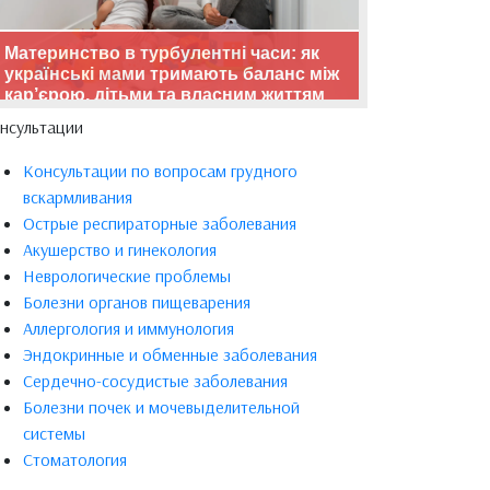
Материнство в турбулентні часи: як
українські мами тримають баланс між
кар’єрою, дітьми та власним життям
нсультации
Консультации по вопросам грудного
вскармливания
Острые респираторные заболевания
Акушерство и гинекология
Неврологические проблемы
Болезни органов пищеварения
Аллергология и иммунология
Эндокринные и обменные заболевания
Сердечно-сосудистые заболевания
Болезни почек и мочевыделительной
системы
Стоматология