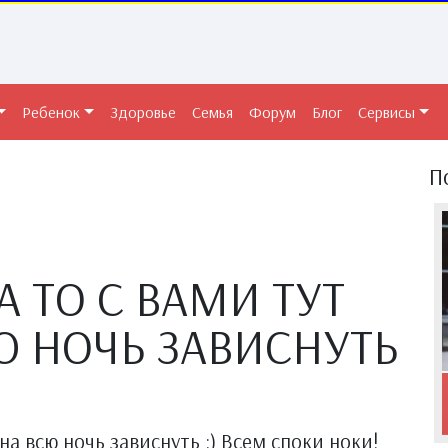
Ребенок
Здоровье
Семья
Форум
Блог
Сервисы
П
А ТО С ВАМИ ТУТ
 НОЧЬ ЗАВИСНУТЬ
на всю ночь зависнуть :) Всем споки ноки!