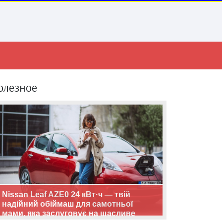
олезное
Nissan Leaf AZE0 24 кВт·ч — твій
надійний обіймаш для самотньої
мами, яка заслуговує на щасливе