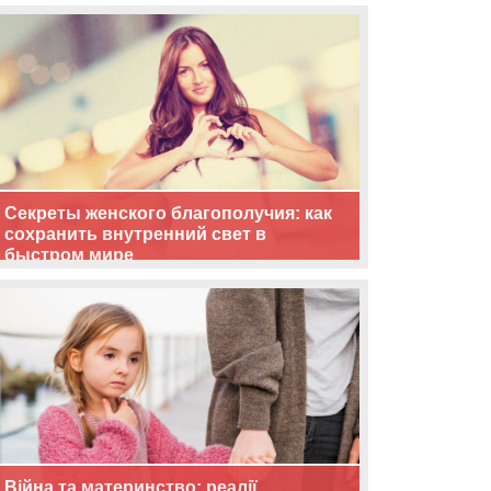
життя
Секреты женского благополучия: как
сохранить внутренний свет в
быстром мире
Війна та материнство: реалії