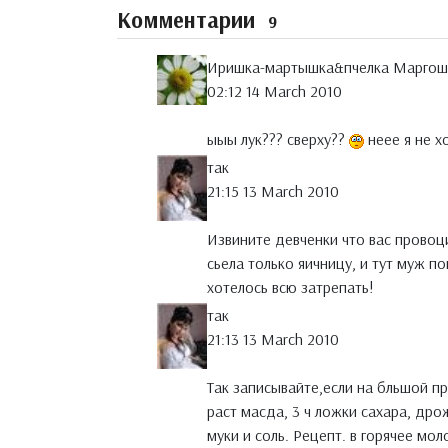
Комментарии
9
Иришка-мартышка&пчелка Маргош
02:12 14 March 2010
ыыы лук??? сверху??
неее я не хо
так
21:15 13 March 2010
Извините девченки что вас провоци
сьела только яичницу, и тут муж п
хотелось всю затрепать!
так
21:13 13 March 2010
Так записывайте,если на бльшой пр
раст масда, 3 ч ложки сахара, дро
муки и соль. Рецепт. в горячее мо