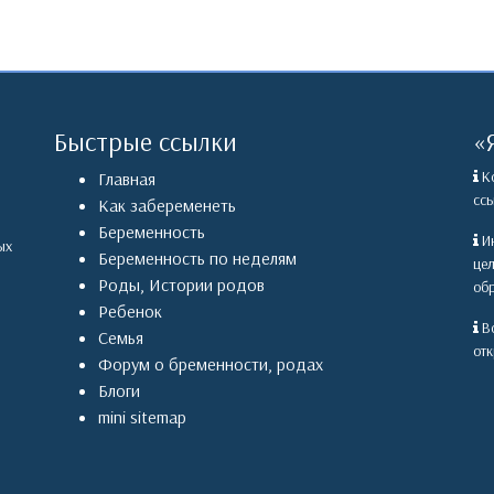
Быстрые ссылки
«
Ко
Главная
ссы
Как забеременеть
Беременность
Ин
ых
Беременность по неделям
це
Роды
,
Истории родов
обр
Ребенок
Вс
Семья
отк
Форум о бременности, родах
Блоги
mini sitemap