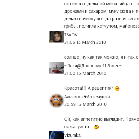
потом в отдельной миске яйца с с
дрожями и сахаром, муку сюда и п
делаю начинку:всегда разная сего
грибы, полиила кетчупом, майонезо
TS=DV
21:06 13 March 2010
солнце ,ну как так можно, я и так с
~Леся@Данончик 11.5 мeс~
21:00 13 March 2010
Красота!!! А рецептик?
Альчонок♥Артёмушка
20:59 13 March 2010
Ой, как аппетитно выглядит. Прямо
пожалуйста...
Vizumka