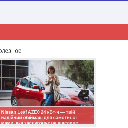
олезное
Nissan Leaf AZE0 24 кВт·ч — твій
надійний обіймаш для самотньої
мами, яка заслуговує на щасливе