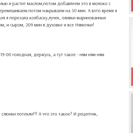
олью и растит маслом,потом добавлеем это в молоко с
еремешиваем.потом накрываем на 30 мин. А вэто время я
дня я порезала колбаску,лучек, оливки маринованные
м, и сыром, 209 мин в духовке и все Нямочки!
 19-00 голодная, держусь, а тут такое - ням ням ням
 слюнки потекли!!! А что это такое? И рецептик,