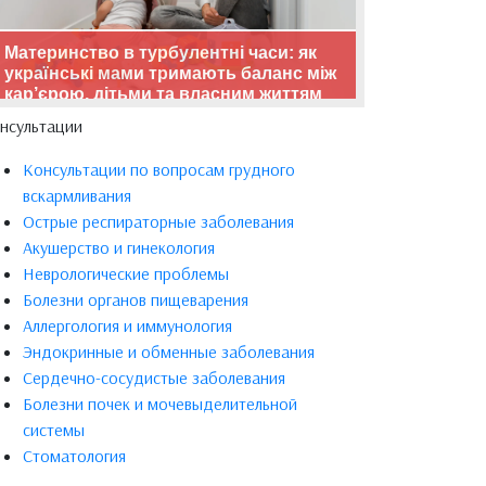
Материнство в турбулентні часи: як
українські мами тримають баланс між
кар’єрою, дітьми та власним життям
нсультации
Консультации по вопросам грудного
вскармливания
Острые респираторные заболевания
Акушерство и гинекология
Неврологические проблемы
Болезни органов пищеварения
Аллергология и иммунология
Эндокринные и обменные заболевания
Сердечно-сосудистые заболевания
Болезни почек и мочевыделительной
системы
Стоматология