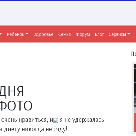
Ребенок
Здоровье
Семья
Форум
Блог
Сервисы
П
ОДНЯ
ФОТО
 очень нравиться, и
я не удержалась-
 диету никогда не сяду!