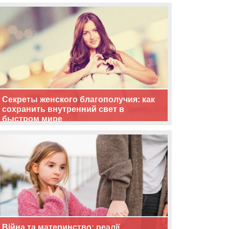
життя
Секреты женского благополучия: как
сохранить внутренний свет в
быстром мире
Війна та материнство: реалії