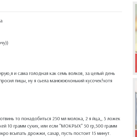
а
чу))
рую,я и сама голодная как семь волков, за целый день
опросил пицы, ну я сьела манюююхонький кусочек!хотя
отвинь то понадобиться 250 мл молока, 2 я йца,, 5 ложек
жей 10 грамм сухих, или если "МОКРЫХ" 50 гр,500 грамм
локро всыпать дрожжи, сахар, пусть постоит 15 минут.