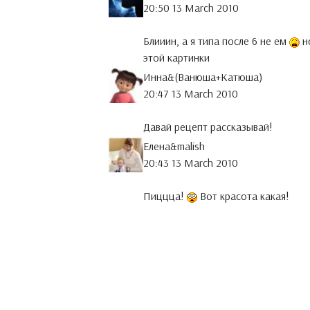
20:50 13 March 2010
Блииин, а я типа после 6 не ем
но
этой картинки
Инна&(Ванюша+Катюша)
20:47 13 March 2010
Давай рецепт рассказывай!
Елена&malish
20:43 13 March 2010
Пиццца!
Вот красота какая!