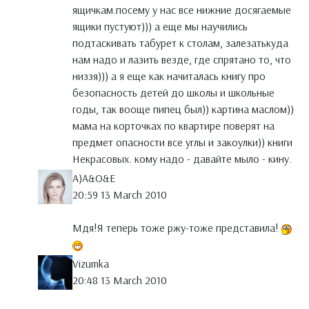
ящичкам.посему у нас все нижние досягаемые
ящики пустуют))) а еще мы научились
подтаскивать табурет к столам, залезатькуда
нам надо и лазить везде, где спрятано то, что
низзя))) а я еще как начиталась книгу про
безопасность детей до школы и школьные
годы, так вооще пипец был)) картина маслом))
мама на корточках по квартире поверят на
предмет опасности все углы и закоулки)) книги
Некрасовых. кому надо - давайте мыло - кину.
A)A&O&E
20:59 13 March 2010
Мдя!Я теперь тоже ржу-тоже представила!
Vizumka
20:48 13 March 2010