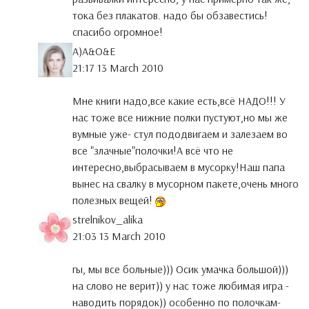
тока без плакатов. надо бы обзавестись!
спасибо огромное!
A)A&O&E
21:17 13 March 2010
Мне книги надо,все какие есть,всё НАДО!!! У
нас тоже все нижние полки пустуют,но мы же
вумные уже- стул пододвигаем и залезаем во
все "злачные"полочки!А всё что не
интересно,выбрасываем в мусорку!Наш папа
вынес на свалку в мусорном пакете,очень много
полезных вещей!
strelnikov_alika
21:03 13 March 2010
гы, мы все больные))) Осик умачка большой)))
на слово не верит)) у нас тоже любимая игра -
наводить порядок)) особенно по полочкам-