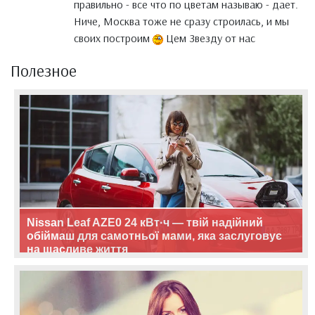
правильно - все что по цветам называю - дает.
Ниче, Москва тоже не сразу строилась, и мы
своих построим
Цем Звезду от нас
Полезное
Nissan Leaf AZE0 24 кВт·ч — твій надійний
обіймаш для самотньої мами, яка заслуговує
на щасливе життя