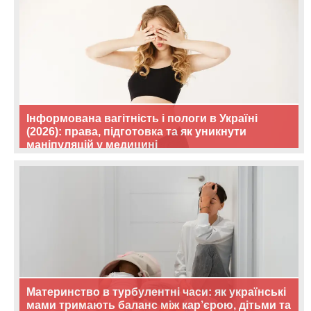
Інформована вагітність і пологи в Україні
(2026): права, підготовка та як уникнути
маніпуляцій у медицині
Материнство в турбулентні часи: як українські
мами тримають баланс між кар’єрою, дітьми та