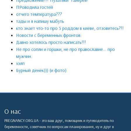
Предложение!!!"Пузатики" Галерея!
ПРоводила гостей
отчего температура???
тады и я напишу мабуть
кто знает что-то про 5 роддом в киеве, отзовитесь?!!
Новости с беременных фронтов.
Давно хотелось просто написать!!!
Не про сопли и горшки, не про православие... про
мужчин.
хэлп
Бурный денёк))) (и фото)
О нас
PREGNANCY.ORG.UA - это ваш друг, помощник и путеводитель по
беременности, советчкик по вопросам планирования, ну и друг в