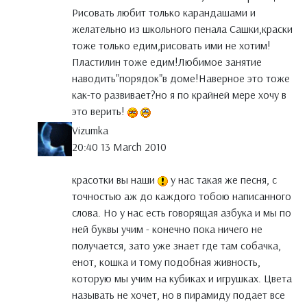
Рисовать любит только карандашами и
желательно из школьного пенала Сашки,краски
тоже только едим,рисовать ими не хотим!
Пластилин тоже едим!Любимое занятие
наводить"порядок"в доме!Наверное это тоже
как-то развивает?но я по крайней мере хочу в
это верить!
Vizumka
20:40 13 March 2010
красотки вы наши
у нас такая же песня, с
точностью аж до каждого тобою написанного
слова. Но у нас есть говорящая азбука и мы по
ней буквы учим - конечно пока ничего не
получается, зато уже знает где там собачка,
енот, кошка и тому подобная живность,
которую мы учим на кубиках и игрушках. Цвета
называть не хочет, но в пирамиду подает все