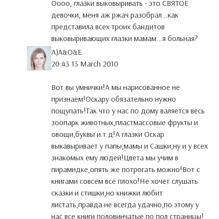
Оооо, глазки выковыривать - это СВЯТОЕ
девочки, меня аж ржач разобрал...как
представила всех троих бандитов
выковыривающих глазки мамам...я больная?
A)A&O&E
20:43 13 March 2010
Вот вы умнички!А мы нарисованное не
признаём!Оскару обязательно нужно
пощупать!Так что у нас по дому валяется весь
зоопарк животных,пластмассовые фрукты и
овощи,буквы и.т.д!А глазки Оскар
выкавыривает у папы,мамы и Сашки,ну и у всех
знакомых ему людей!Цвета мы учим в
пирамидке,опять же потрогать можно!Вот с
книгами совсем всё плохо!Не хочет слушать
сказки и стишки,но книжки любит
листать,правда не всегда удачно,по этому у
нас все книги половинчатые,по пол страницы!