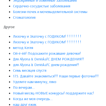
Эндокринные и обменные заболевания
Сердечно-сосудистые заболевания
Болезни почек и мочевыделительной системы
Стоматология
Другое
Лизочку и Златочку с ГОДИКОМ! ! ! ! ! ! ! !
Лизочку и Златочку с ГОДИКОМ! ! ! ! ! ! ! !
метод Кегля
Ой-ё-ёй! Подскажите рожавшие девочки!
Для Alyona & Deniska!С ДНЕМ РОЖДЕНИЯ!!
для Alyona & Deniska!С днем рождения!!
Семь месяцев спустя
175. Давайте знакомиться!!! Наши первые фоточки!!!
Уделите нам минутку, плиз
По вечерам...
Новый месяц-НОВЫЕ конкурсы! поддержите нас!
Когда же моя очередь...
наш друг ежик