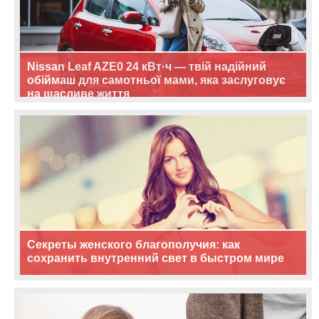
Nissan Leaf AZE0 24 кВт·ч — твій надійний
обіймаш для самотньої мами, яка заслуговує
на щасливе життя
Секреты женского благополучия: как
сохранить внутренний свет в быстром мире