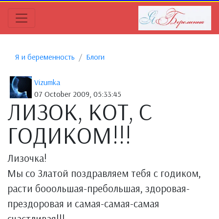
Я и беременность
Блоги
Vizumka
07 October 2009, 05:33:45
ЛИЗОК, КОТ, С
ГОДИКОМ!!!
Лизочка!
Мы со Златой поздравляем тебя с годиком,
расти бооольшая-пребольшая, здоровая-
прездоровая и самая-самая-самая
счастливая!!!