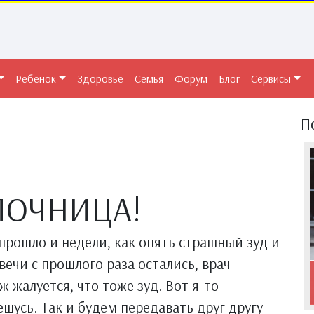
Ребенок
Здоровье
Семья
Форум
Блог
Сервисы
П
ЛОЧНИЦА!
 прошло и недели, как опять страшный зуд и
ечи с прошлого раза остались, врач
 жалуется, что тоже зуд. Вот я-то
ешусь. Так и будем передавать друг другу