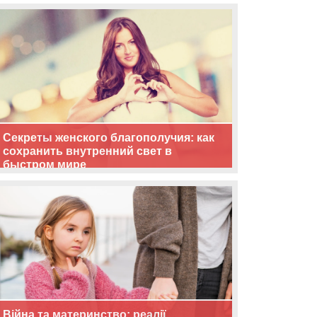
життя
Секреты женского благополучия: как
сохранить внутренний свет в
быстром мире
Війна та материнство: реалії