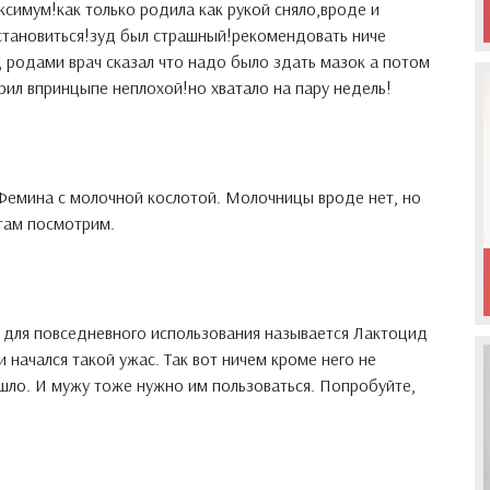
ксимум!как только родила как рукой сняло,вроде и
становиться!зуд был страшный!рекомендовать ниче
д родами врач сказал что надо было здать мазок а потом
арил впринцыпе неплохой!но хватало на пару недель!
 Фемина с молочной кослотой. Молочницы вроде нет, но
 там посмотрим.
 для повседневного использования называется Лактоцид
 начался такой ужас. Так вот ничем кроме него не
ошло. И мужу тоже нужно им пользоваться. Попробуйте,