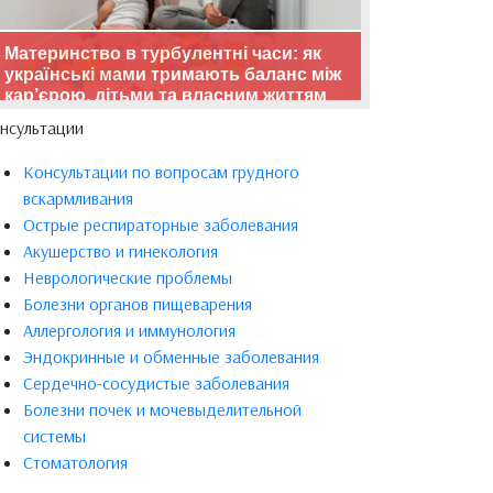
Материнство в турбулентні часи: як
українські мами тримають баланс між
кар’єрою, дітьми та власним життям
нсультации
Консультации по вопросам грудного
вскармливания
Острые респираторные заболевания
Акушерство и гинекология
Неврологические проблемы
Болезни органов пищеварения
Аллергология и иммунология
Эндокринные и обменные заболевания
Сердечно-сосудистые заболевания
Болезни почек и мочевыделительной
системы
Стоматология