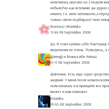
нелечилась,хватало на 2 недели ма
небыло!но как вспомню аж дурно 
немогу т.к. ниче непомогло,а пере
только свечи подбирать! гино пев
Nastuxa i Maximka
11:44 08 September 2008
Да. Я тоже купила себе Лактоцид
выделения не очень. Пользуюсь, а
@лен@ и Волька ибн Алёша
11:11 08 September 2008
Девчонки. Есть еще одно средство
жидкий. У меня после кольпоскопии
пользовалась и в принципе все пр
может и вам поможет.
Vizumka
10:43 08 September 2008