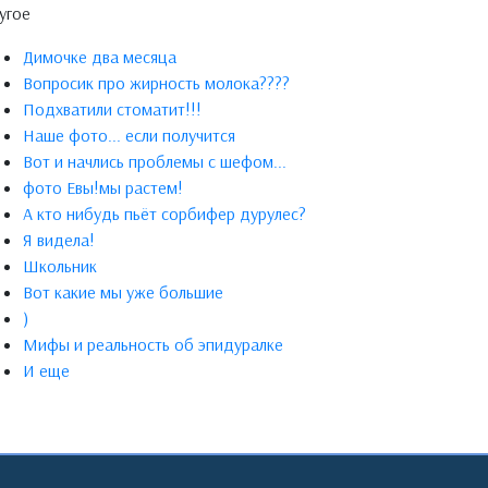
угое
Димочке два месяца
Вопросик про жирность молока????
Подхватили стоматит!!!
Наше фото... если получится
Вот и начлись проблемы с шефом...
фото Евы!мы растем!
А кто нибудь пьёт сорбифер дурулес?
Я видела!
Школьник
Вот какие мы уже большие
)
Мифы и реальность об эпидуралке
И еще