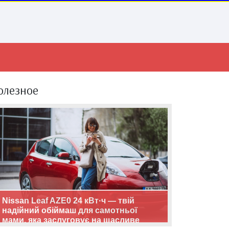
олезное
Nissan Leaf AZE0 24 кВт·ч — твій
надійний обіймаш для самотньої
мами, яка заслуговує на щасливе