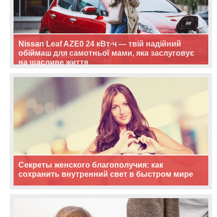
Nissan Leaf AZE0 24 кВт·ч — твій надійний
обіймаш для самотньої мами, яка заслуговує
на щасливе життя
Секреты женского благополучия: как
сохранить внутренний свет в быстром мире