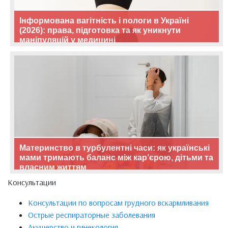
Інформована вагітність і пологи в Україні
(2026): права, підготовка та як уникнути
маніпуляцій у медицині
Материнство в турбулентні часи: як українські
мами тримають баланс між кар’єрою, дітьми та
власним життям
Консультации
Консультации по вопросам грудного вскармливания
Острые респираторные заболевания
Акушерство и гинекология