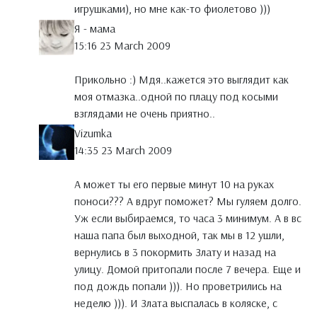
игрушками), но мне как-то фиолетово )))
Я - мама
15:16 23 March 2009
Прикольно :) Мдя..кажется это выглядит как
моя отмазка..одной по плацу под косыми
взглядами не очень приятно..
Vizumka
14:35 23 March 2009
А может ты его первые минут 10 на руках
поноси??? А вдруг поможет? Мы гуляем долго.
Уж если выбираемся, то часа 3 минимум. А в вс
наша папа был выходной, так мы в 12 ушли,
вернулись в 3 покормить Злату и назад на
улицу. Домой притопали после 7 вечера. Еще и
под дождь попали ))). Но проветрились на
неделю ))). И Злата выспалась в коляске, с