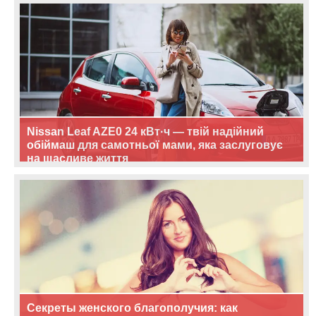
Nissan Leaf AZE0 24 кВт·ч — твій надійний
обіймаш для самотньої мами, яка заслуговує
на щасливе життя
Секреты женского благополучия: как