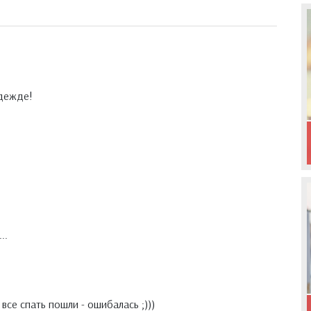
дежде!
..
 все спать пошли - ошибалась ;)))