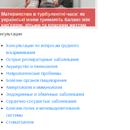
Материнство в турбулентні часи: як
українські мами тримають баланс між
кар’єрою, дітьми та власним життям
нсультации
Консультации по вопросам грудного
вскармливания
Острые респираторные заболевания
Акушерство и гинекология
Неврологические проблемы
Болезни органов пищеварения
Аллергология и иммунология
Эндокринные и обменные заболевания
Сердечно-сосудистые заболевания
Болезни почек и мочевыделительной
системы
Стоматология