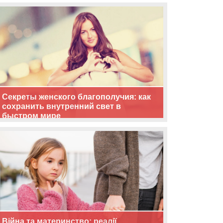
життя
Секреты женского благополучия: как
сохранить внутренний свет в
быстром мире
Війна та материнство: реалії