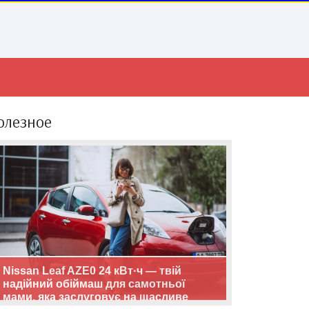
олезное
Nissan Leaf AZE0 24 кВт·ч — твій
надійний обіймаш для самотньої
мами, яка заслуговує на щасливе