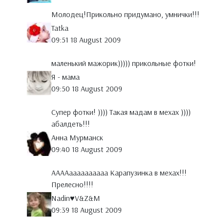
Молодец!Прикольно придумано, умнички!!!
Tatka
09:51 18 August 2009
маленький мажорик))))) прикольные фотки!
Я - мама
09:50 18 August 2009
Супер фотки! )))) Такая мадам в мехах ))))
абалдеть!!!
Анна Мурманск
09:40 18 August 2009
ААААаааааааааа Карапузинка в мехах!!!
Прелесно!!!!
Nadin♥V&Z&M
09:39 18 August 2009