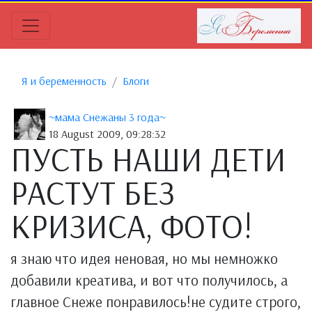
Я и беременность
Блоги
~мама Снежаны 3 года~
18 August 2009, 09:28:32
ПУСТЬ НАШИ ДЕТИ
РАСТУТ БЕЗ
КРИЗИСА, ФОТО!
я знаю что идея неновая, но мы немножко
добавили креатива, и вот что получилось, а
главное Снеже понравилось!не судите строго,