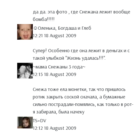
да да. эта фото , где Снежана лежит вообще
бомба!!!!!
☺Оленька, Богдаша и Глеб
12:21 18 August 2009
Супер! Особенно где она лежит в деньгах и с
такой улыбкой "Жизнь удалась!!!".
~мама Снежаны 3 года~
12:15 18 August 2009
Снежа тоже ела монетки, так что пришлось
ротик закрыть соской сначала, а бумажные
сильно пострадали-помялись, как только в рот-
я забирала, была начеку
TS=DV
12:12 18 August 2009