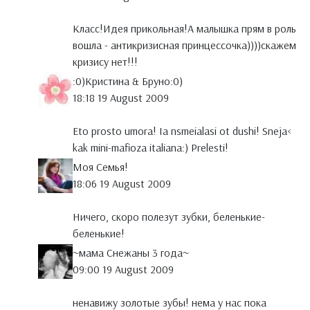
Класс!Идея прикольная!А малышка прям в роль
вошла - антикризисная принцессочка))))скажем
кризису нет!!!
:0)Кристина & Бруно:0)
18:18 19 August 2009
Eto prosto umora! Ia nsmeialasi ot dushi! Sneja<
kak mini-mafioza italiana:) Prelesti!
Моя Семья!
18:06 19 August 2009
Ничего, скоро полезут зубки, беленькие-
беленькие!
~мама Снежаны 3 года~
09:00 19 August 2009
ненавижу золотые зубы! нема у нас пока