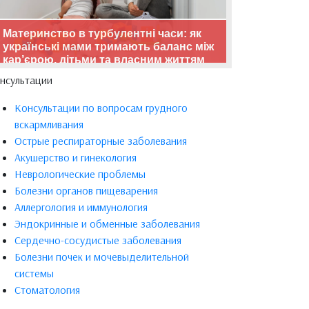
Материнство в турбулентні часи: як
українські мами тримають баланс між
кар’єрою, дітьми та власним життям
нсультации
Консультации по вопросам грудного
вскармливания
Острые респираторные заболевания
Акушерство и гинекология
Неврологические проблемы
Болезни органов пищеварения
Аллергология и иммунология
Эндокринные и обменные заболевания
Сердечно-сосудистые заболевания
Болезни почек и мочевыделительной
системы
Стоматология