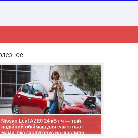
олезное
Nissan Leaf AZE0 24 кВт·ч — твій
надійний обіймаш для самотньої
мами, яка заслуговує на щасливе