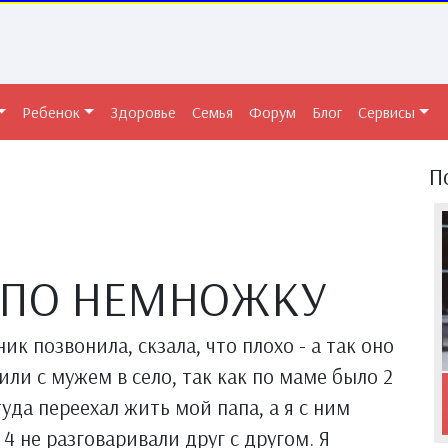
Ребенок
Здоровье
Семья
Форум
Блог
Сервисы
П
М ПО НЕМНОЖКУ
ик позвонила, скзала, что плохо - а так оно
дили с мужем в село, так как по маме было 2
туда переехал жить мой папа, а я с ним
4 не разговаривали друг с другом. Я