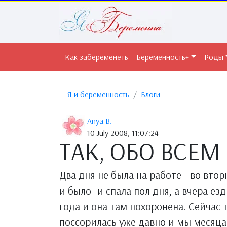
Как забеременеть
Беременность+
Роды
Я и беременность
Блоги
Anya B.
10 July 2008, 11:07:24
ТАК, ОБО ВСЕ
Два дня не была на работе - во вторн
и было- и спала пол дня, а вчера ез
года и она там похоронена. Сейчас 
поссорилась уже давно и мы месяца 