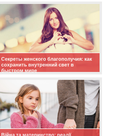
життя
Секреты женского благополучия: как
сохранить внутренний свет в
быстром мире
Війна та материнство: реалії