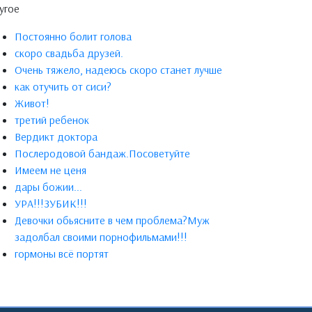
угое
Постоянно болит голова
скоро свадьба друзей.
Очень тяжело, надеюсь скоро станет лучше
как отучить от сиси?
Живот!
третий ребенок
Вердикт доктора
Послеродовой бандаж.Посоветуйте
Имеем не ценя
дары божии...
УРА!!!ЗУБИК!!!
Девочки обьясните в чем проблема?Муж
задолбал своими порнофильмами!!!
гормоны всё портят