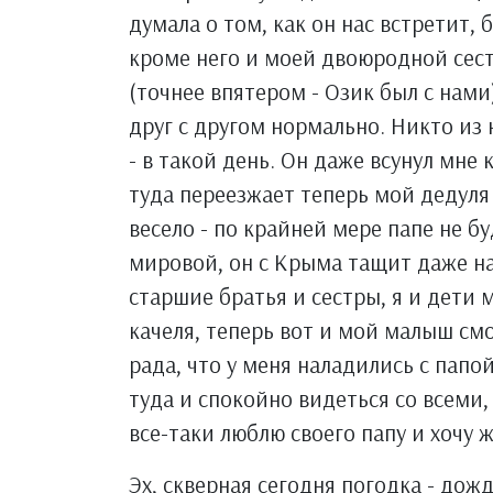
думала о том, как он нас встретит, б
кроме него и моей двоюродной сес
(точнее впятером - Озик был с нами
друг с другом нормально. Никто из 
- в такой день. Он даже всунул мне 
туда переезжает теперь мой дедуля 
весело - по крайней мере папе не б
мировой, он с Крыма тащит даже на
старшие братья и сестры, я и дети 
качеля, теперь вот и мой малыш смо
рада, что у меня наладились с папо
туда и спокойно видеться со всеми,
все-таки люблю своего папу и хочу 
Эх, скверная сегодня погодка - дожд