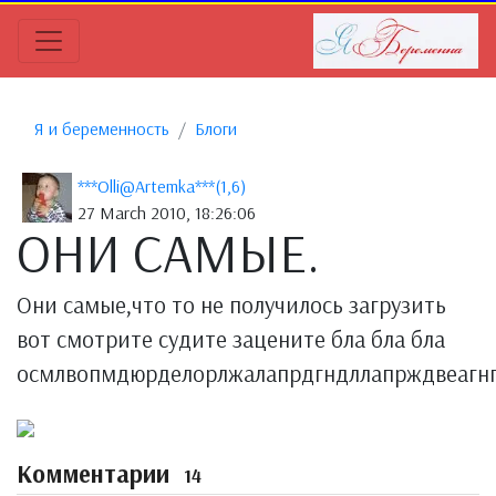
Я и беременность
Блоги
***Оlli@Artemkа***(1,6)
27 March 2010, 18:26:06
ОНИ САМЫЕ.
Они самые,что то не получилось загрузить
вот смотрите судите зацените бла бла бла
осмлвопмдюрделорлжалапрдгндллапрждвеагн
Комментарии
14