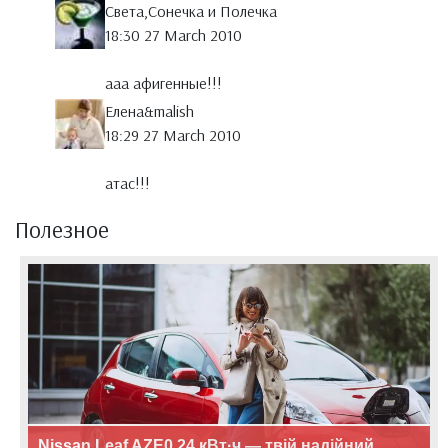
Света,Сонечка и Полечка
18:30 27 March 2010
ааа афигенные!!!
Елена&malish
18:29 27 March 2010
атас!!!
Полезное
Nissan Leaf AZE0 24 кВт·ч — твій надійний