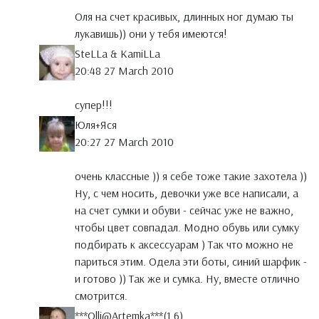
Оля на счет красивых, длинных ног думаю ты
лукавишь)) они у тебя имеются!
SteLLa & KamiLLa
20:48 27 March 2010
супер!!!
Юля+Яся
20:27 27 March 2010
очень классные )) я себе тоже такие захотела ))
Ну, с чем носить, девочки уже все написали, а
на счет сумки и обуви - сейчас уже не важно,
чтобы цвет совпадал. Модно обувь или сумку
подбирать к аксессуарам ) Так что можно не
париться этим. Одела эти боты, синий шарфик -
и готово )) Так же и сумка. Ну, вместе отлично
смотрится.
***Оlli@Artemkа***(1,6)