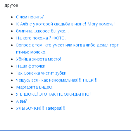
Другое
С чем носить?
К Алёне у которой свсдьба в июне! Могу помочь!
блииинa...скорee бы ужe...
На кого похожа ? ФОТО.
Вопрос к тем, кто умеет или когда либо делал торт
птичье молоко.
Убийца живота моего!
Наши фоточки
Так Сонечка чистит зубки
Чешусь вся - как ненормальная!!! HELP!!!
Маргарита ВиДеО.
Я В ШОКЕ! ЭТО ТАК НЕ ОЖИДАННО!
А вы?
УЛЫБОЧКИ!!! Галерея!!!