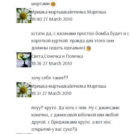
шортами
Иришка-мартышка&пчелка Маргоша
18:40 27 March 2010
кстати да, с ласинами простоо бомба будет и с
короткой курткой. правда для этого они
должны сидеть идеально)
Света,Сонечка и Полечка
18:36 27 March 2010
хочу себе такие!!!
Иришка-мартышка&пчелка Маргоша
18:31 27 March 2010
йоуу!! круто. Да хоть с чем. Ну с джинсами
конечно, с джинсовой юбочкой или любой
другой. с бриджиками круто. а вот нос
открытий-у вас сухо?))