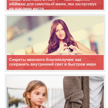
обіймаш для самотньої мами, яка заслуговує
на щасливе життя
Секреты женского благополучия: как
сохранить внутренний свет в быстром мире