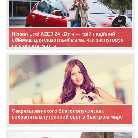
Nissan Leaf AZE0 24 кВт·ч — твій надійний
обіймаш для самотньої мами, яка заслуговує
на щасливе життя
Секреты женского благополучия: как
сохранить внутренний свет в быстром мире