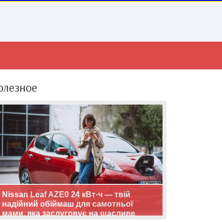
олезное
Nissan Leaf AZE0 24 кВт·ч — твій
надійний обіймаш для самотньої
мами, яка заслуговує на щасливе