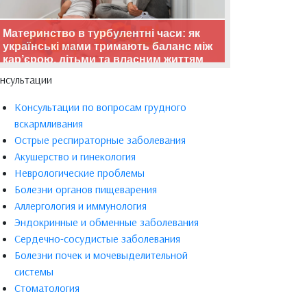
Материнство в турбулентні часи: як
українські мами тримають баланс між
кар’єрою, дітьми та власним життям
нсультации
Консультации по вопросам грудного
вскармливания
Острые респираторные заболевания
Акушерство и гинекология
Неврологические проблемы
Болезни органов пищеварения
Аллергология и иммунология
Эндокринные и обменные заболевания
Сердечно-сосудистые заболевания
Болезни почек и мочевыделительной
системы
Стоматология