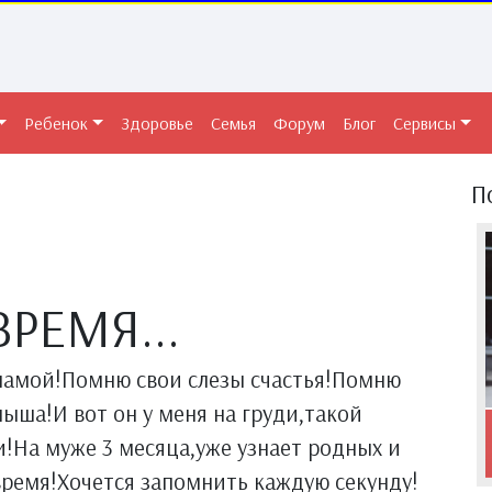
Ребенок
Здоровье
Семья
Форум
Блог
Сервисы
П
РЕМЯ...
у мамой!Помню свои слезы счастья!Помню
ыша!И вот он у меня на груди,такой
!На муже 3 месяца,уже узнает родных и
время!Хочется запомнить каждую секунду!