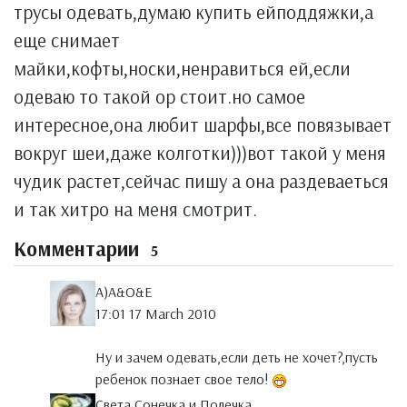
трусы одевать,думаю купить ейподдяжки,а
еще снимает
майки,кофты,носки,ненравиться ей,если
одеваю то такой ор стоит.но самое
интересное,она любит шарфы,все повязывает
вокруг шеи,даже колготки)))вот такой у меня
чудик растет,сейчас пишу а она раздеваеться
и так хитро на меня смотрит.
Комментарии
5
A)A&O&E
17:01 17 March 2010
Ну и зачем одевать,если деть не хочет?,пусть
ребенок познает свое тело!
Света,Сонечка и Полечка