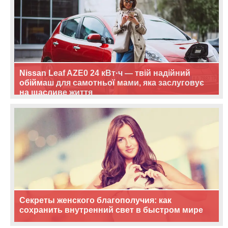
Nissan Leaf AZE0 24 кВт·ч — твій надійний
обіймаш для самотньої мами, яка заслуговує
на щасливе життя
Секреты женского благополучия: как
сохранить внутренний свет в быстром мире