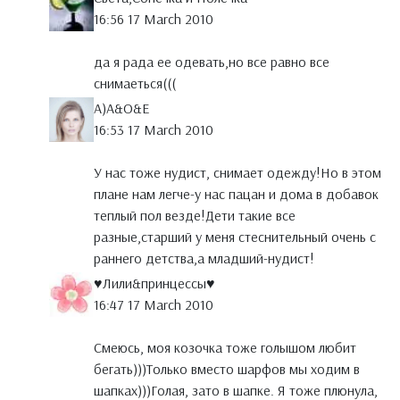
16:56 17 March 2010
да я рада ее одевать,но все равно все
снимаеться(((
A)A&O&E
16:53 17 March 2010
У нас тоже нудист, снимает одежду!Но в этом
плане нам легче-у нас пацан и дома в добавок
теплый пол везде!Дети такие все
разные,старший у меня стеснительный очень с
раннего детства,а младший-нудист!
♥Лили&принцессы♥
16:47 17 March 2010
Смеюсь, моя козочка тоже голышом любит
бегать)))Только вместо шарфов мы ходим в
шапках)))Голая, зато в шапке. Я тоже плюнула,