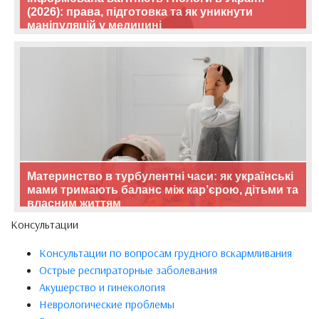
(2026): права, підготовка та як уникнути
маніпуляцій у медицині
Материнство в турбулентні часи: як українські
мами тримають баланс між кар’єрою, дітьми та
власним життям
Консультации
Консультации по вопросам грудного вскармливания
Острые респираторные заболевания
Акушерство и гинекология
Неврологические проблемы