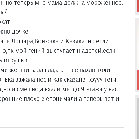
нии.но теперь мне мама должна мороженное.
пы?
кат!!!
жно дочке.
ать Лошара,Вонючка и Казяка. но если
но,тк мой гений выступает н адетей,если
ь игрушки.
нами женщина зашла,а от нее пахло толи
нька зажала нос и как сказанет.фууу тетя
дно и смешно,а ехали мы до 9 этажа.у нас
оронние плохо е епонимали,а теперь вот и