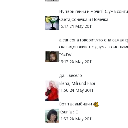
Ну твой гений и мочит! С ума сойт
Света,Сонечка и Полечка
15:17 24 May 2011
а ещ еона говорит.что она самая к
сказал,он живет с двумя эгоисткам
TS=DV
13:17 24 May 2011
да... весело
Elena, Mili und Fabi
11:50 24 May 2011
Вот так амбиции
Ksunia :-D
11:32 24 May 2011