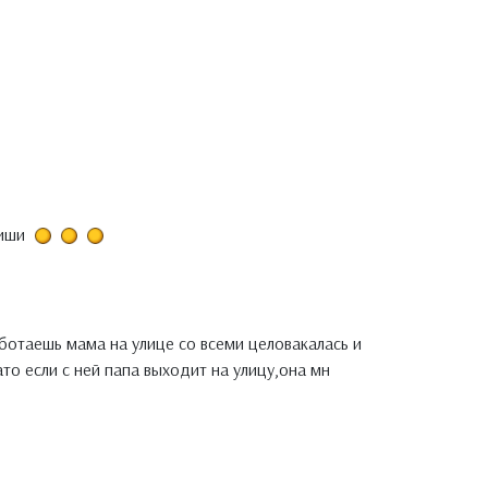
пиши
аботаешь мама на улице со всеми целовакалась и
то если с ней папа выходит на улицу,она мн