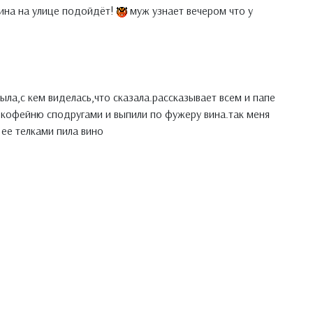
чина на улице подойдёт!
муж узнает вечером что у
ыла,с кем виделась,что сказала.рассказывает всем и папе
в кофейню сподругами и выпили по фужеру вина.так меня
 ее телками пила вино