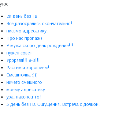
угое
2й день без ГВ
Все,разосрались окончательно!
письмо адресатику.
Про нас пропаж)
У мужа скоро день рождение!!!
нужен совет
Уррряяя!!! 8-й!!!
Растем и хорошеем!
Смешнючка :)))
ничего смешного
моему адресатику
ура, наконец то!
3 день без ГВ. Ощущения. Встреча с дочкой.