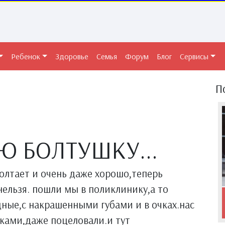
Ребенок
Здоровье
Семья
Форум
Блог
Сервисы
П
Ю БОЛТУШКУ...
болтает и очень даже хорошо,теперь
нельзя. пошли мы в поликлинику,а то
ные,с накрашенными губами и в очках.нас
ками,даже поцеловали.и тут