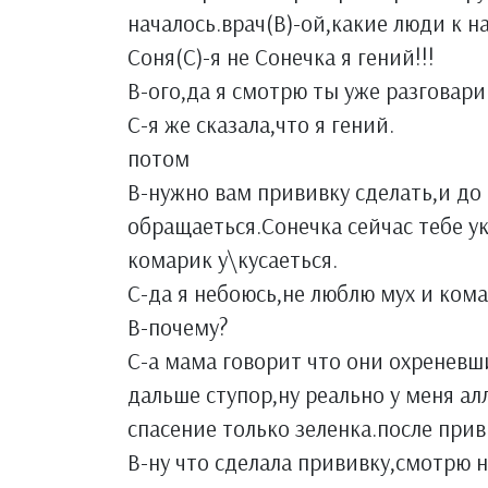
началось.врач(В)-ой,какие люди к 
Соня(С)-я не Сонечка я гений!!!
В-ого,да я смотрю ты уже разговар
С-я же сказала,что я гений.
потом
В-нужно вам прививку сделать,и до
обращаеться.Сонечка сейчас тебе у
комарик у\кусаеться.
С-да я небоюсь,не люблю мух и ком
В-почему?
С-а мама говорит что они охреневш
дальше ступор,ну реально у меня ал
спасение только зеленка.после при
В-ну что сделала прививку,смотрю 