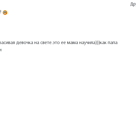
Др
и!
расивая девочка на свете.это ее мама научила)))как папа
и