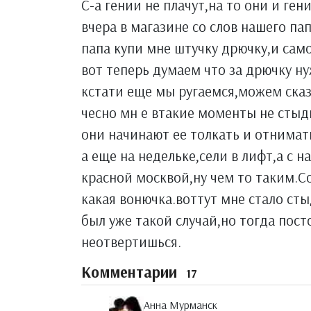
С-а гении не плачут,на то они и ге
вчера в магазине со слов нашего па
папа купи мне штучку дрючку,и само
вот теперь думаем что за дрючку ну
кстати еще мы ругаемся,можем сказ
чесно мн е втакие моменты не стыд
они начинают ее толкать и отнимат
а еще на недельке,сели в лифт,а с 
красной москвой,ну чем то таким.Со
какая вонючка.воттут мне стало сты
был уже такой случай,но тогда пост
неотвертишься.
Комментарии
17
Анна Мурманск