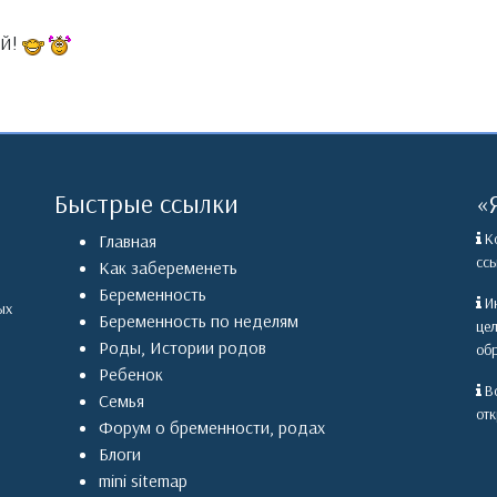
ИЙ!
Быстрые ссылки
«
Ко
Главная
ссы
Как забеременеть
Беременность
Ин
ых
Беременность по неделям
це
Роды
,
Истории родов
обр
Ребенок
Вс
Семья
отк
Форум о бременности, родах
Блоги
mini sitemap