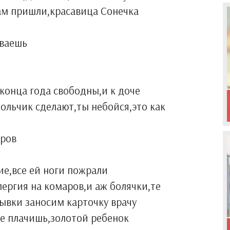
нам пришли,красавица Сонечка
иваешь
 конца года свободны,и к доче
кольчик сделают,ты небойся,это как
аров
ие,все ей ноги пожрали
лергия на комаров,и аж болячки,те
вывки заносим карточку врачу
не плачишь,золотой ребенок