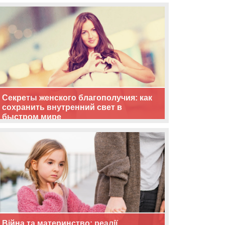
життя
Секреты женского благополучия: как
сохранить внутренний свет в
быстром мире
Війна та материнство: реалії