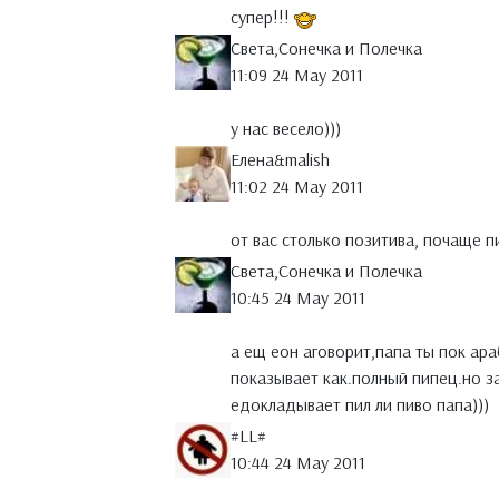
супер!!!
Света,Сонечка и Полечка
11:09 24 May 2011
у нас весело)))
Елена&malish
11:02 24 May 2011
от вас столько позитива, почаще 
Света,Сонечка и Полечка
10:45 24 May 2011
а ещ еон аговорит,папа ты пок ар
показывает как.полный пипец.но за
едокладывает пил ли пиво папа)))
#LL#
10:44 24 May 2011