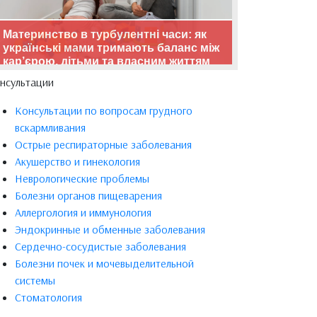
Материнство в турбулентні часи: як
українські мами тримають баланс між
кар’єрою, дітьми та власним життям
нсультации
Консультации по вопросам грудного
вскармливания
Острые респираторные заболевания
Акушерство и гинекология
Неврологические проблемы
Болезни органов пищеварения
Аллергология и иммунология
Эндокринные и обменные заболевания
Сердечно-сосудистые заболевания
Болезни почек и мочевыделительной
системы
Стоматология