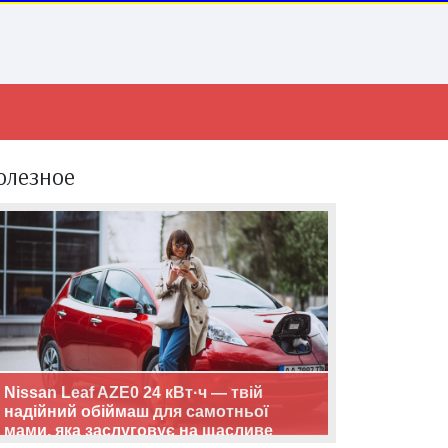
олезное
Nissan Leaf AZE0 24 кВт·ч — твій
надійний обіймаш для самотньої
мами, яка заслуговує на щасливе