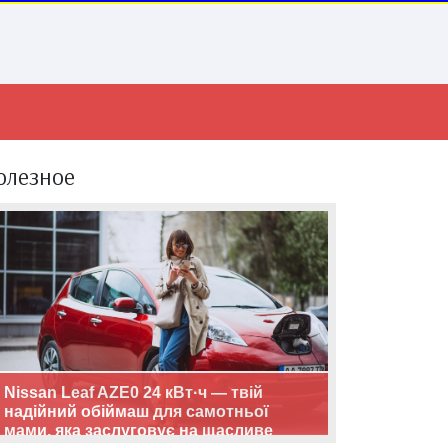
олезное
Nissan Leaf AZE0 24 кВт·ч — твій
надійний обіймаш для самотньої
мами, яка заслуговує на щасливе