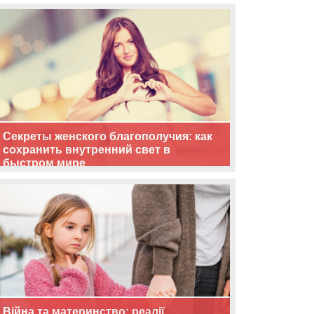
життя
Секреты женского благополучия: как
сохранить внутренний свет в
быстром мире
Війна та материнство: реалії