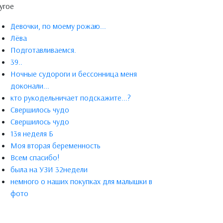
угое
Девочки, по моему рожаю...
Лёва
Подготавливаемся.
39..
Ночные судороги и бессонница меня
доконали...
кто рукодельничает подскажите...?
Свершилось чудо
Свершилось чудо
13я неделя Б
Моя вторая беременность
Всем спасибо!
была на УЗИ 32недели
немного о наших покупках для малышки в
фото