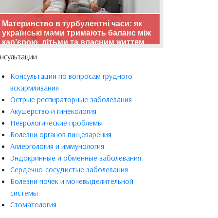
Материнство в турбулентні часи: як
українські мами тримають баланс між
кар’єрою, дітьми та власним життям
нсультации
Консультации по вопросам грудного
вскармливания
Острые респираторные заболевания
Акушерство и гинекология
Неврологические проблемы
Болезни органов пищеварения
Аллергология и иммунология
Эндокринные и обменные заболевания
Сердечно-сосудистые заболевания
Болезни почек и мочевыделительной
системы
Стоматология