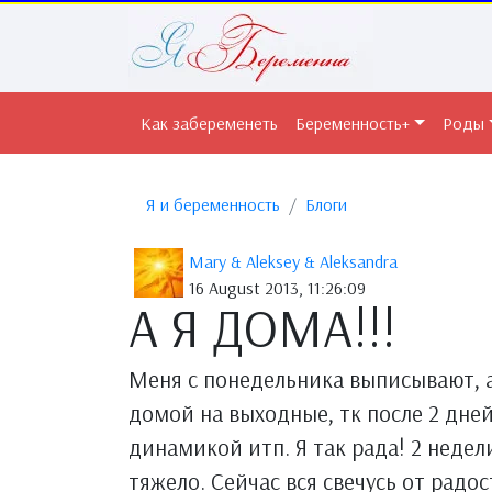
Как забеременеть
Беременность+
Роды
Я и беременность
Блоги
Mary & Aleksey & Aleksandra
16 August 2013, 11:26:09
А Я ДОМА!!!
Меня с понедельника выписывают, а
домой на выходные, тк после 2 дне
динамикой итп. Я так рада! 2 недел
тяжело. Сейчас вся свечусь от радос