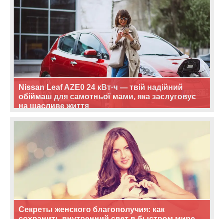
Nissan Leaf AZE0 24 кВт·ч — твій надійний
обіймаш для самотньої мами, яка заслуговує
на щасливе життя
Секреты женского благополучия: как
сохранить внутренний свет в быстром мире