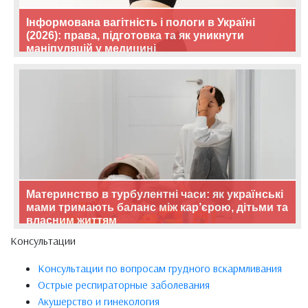
Інформована вагітність і пологи в Україні
(2026): права, підготовка та як уникнути
маніпуляцій у медицині
Материнство в турбулентні часи: як українські
мами тримають баланс між кар’єрою, дітьми та
власним життям
Консультации
Консультации по вопросам грудного вскармливания
Острые респираторные заболевания
Акушерство и гинекология