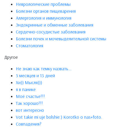
Неврологические проблемы
Болезни органов пищеварения
Аллергология и иммунология
Эндокринные и обменные заболевания
Сердечно-сосудистые заболевания
Болезни почек и мочевыделительной системы
Стоматология
Другое
Не знаю как темку назвать...
5 месяцев и 13 дней
Хи)) Мысля)))
я в панике
Моё счастье!!!
Так хорошо!!!
вот интересно
Vot takie mi uje bolshie:) Korotko o nas+foto.
Совпадения?