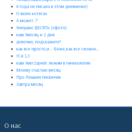
4 года не писала в этом дневничке)
О моих котятах
А может..?
Аннушке ДЕСЯТЬ (+фото)
нам 1месяц и 2 дня
девочки, подскажите!
как все просто,и... Боже,как все сложно...
11 и 3,1
нам 1мес5дней. лежим в гинекологии
Моему счастью месяц
Про Лешкин писюнчик
Завтра месяц
О нас