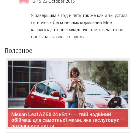
13:45 23 October 2013
Я завершила в год и пять,так же как и ты устала
от ночных бесконечных кормлений.Мне
казалось ,что он в младенчестве так часто не
просыпался как в то время.
Полезное
Nissan Leaf AZE0 24 кВт·ч — твій надійний
обіймаш для самотньої мами, яка заслуговує
на щасливе життя