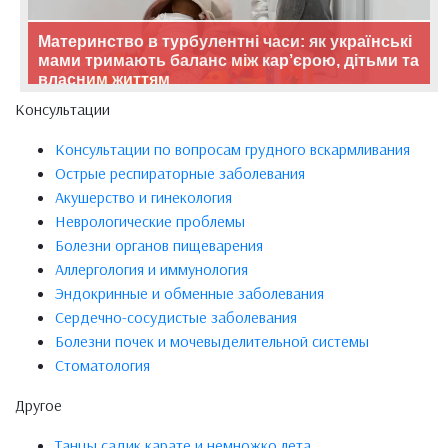
Материнство в турбулентні часи: як українські
мами тримають баланс між кар’єрою, дітьми та
власним життям
Консультации
Консультации по вопросам грудного вскармливания
Острые респираторные заболевания
Акушерство и гинекология
Неврологические проблемы
Болезни органов пищеварения
Аллергология и иммунология
Эндокринные и обменные заболевания
Сердечно-сосудистые заболевания
Болезни почек и мочевыделительной системы
Стоматология
Другое
Танцы,садик,карате и немножко лета.