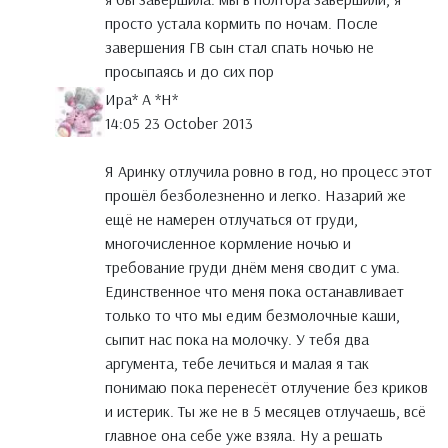
просто устала кормить по ночам. После
завершения ГВ сын стал спать ночью не
просыпаясь и до сих пор
Ира* А *Н*
14:05 23 October 2013
Я Аринку отлучила ровно в год, но процесс этот
прошёл безболезненно и легко. Назарий же
ещё не намерен отлучаться от груди,
многочисленное кормление ночью и
требование груди днём меня сводит с ума.
Единственное что меня пока останавливает
только то что мы едим безмолочные каши,
сыпит нас пока на молочку. У тебя два
аргумента, тебе лечиться и малая я так
понимаю пока перенесёт отлучение без криков
и истерик. Ты же не в 5 месяцев отлучаешь, всё
главное она себе уже взяла. Ну а решать