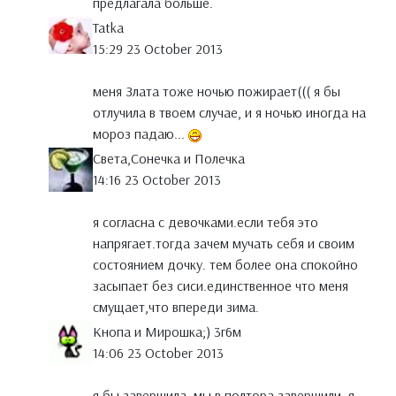
предлагала больше.
Tatka
15:29 23 October 2013
меня Злата тоже ночью пожирает((( я бы
отлучила в твоем случае, и я ночью иногда на
мороз падаю...
Света,Сонечка и Полечка
14:16 23 October 2013
я согласна с девочками.если тебя это
напрягает.тогда зачем мучать себя и своим
состоянием дочку. тем более она спокойно
засыпает без сиси.единственное что меня
смущает,что впереди зима.
Кнопа и Мирошка;) 3г6м
14:06 23 October 2013
я бы завершила. мы в полтора завершили, я