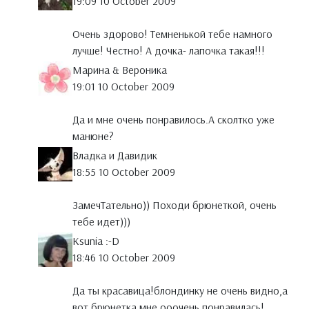
19:09 10 October 2009
Очень здорово! Темненькой тебе намного
лучше! Честно! А дочка- лапочка такая!!!
Марина & Вероника
19:01 10 October 2009
Да и мне очень понравилось.А сколтко уже
манюне?
Владка и Давидик
18:55 10 October 2009
ЗамечТательно)) Походи брюнеткой, очень
тебе идет)))
Ksunia :-D
18:46 10 October 2009
Да ты красавица!блондинку не очень видно,а
вот брюнетка мне ооочень понравилась!