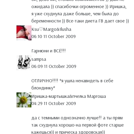
ожидала )) спасибочки огроменное )) Иришка,
я уже схуднула даже больше, чем была до
беременности )) Все-таки диета ГВ дает свое ))
Ksu♡Margo&Ilusha
06:10 11 October 2009
Гарнюни и ВСЁ!!!
sampsa
06:09 11 October 2009
ОТЛИЧНО!!!! *я ушла ненавидеть в себе
блондинку*
Иришка-мартышка&пчелка Маргоша
04:29 11 October 2009
да с темными однозначно лучше!! а ты прям
так схуднула хорошо-на первой фоте старше
кажешься)) и прическа здоровская))