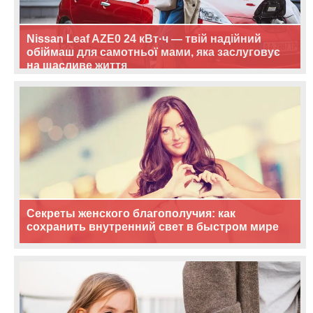
Nissan Leaf AZE0 24 кВт·ч — твій надійний
обіймаш для самотньої мами, яка заслуговує
на щасливе життя
Секреты женского благополучия: как
сохранить внутренний свет в быстром мире