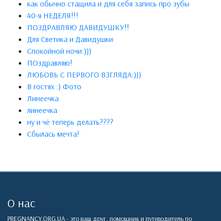
как обычно стащила и для себя запись про зубы
40-я НЕДЕЛЯ!!!
ПОЗДРАВЛЯЮ ДАВИДУШКУ!!
Для Светика и Давидушки
Спокойной ночи:)))
ПОздравляю!
ЛЮБОВЬ С ПЕРВОГО ВЗГЛЯДА:)))
В гостях :) Фото
Линеечка
линеечка
ну и чё теперь делать????
Сбылась мечта!
О нас
PREGNANCY.ORG.UA - это ваш друг, помощник и путеводитель по