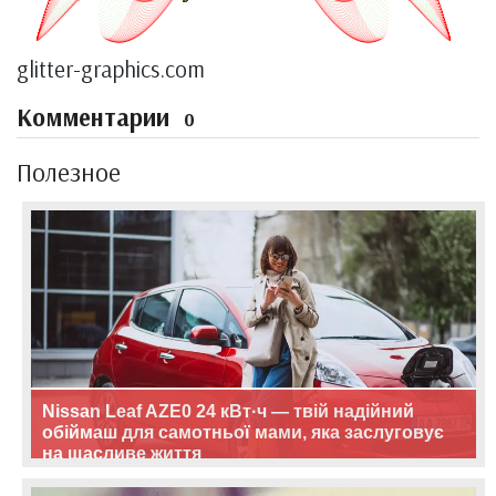
glitter-graphics.com
Комментарии
0
Полезное
Nissan Leaf AZE0 24 кВт·ч — твій надійний
обіймаш для самотньої мами, яка заслуговує
на щасливе життя