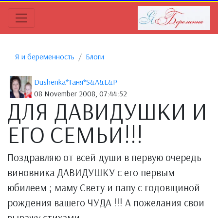
Я и беременность
Блоги
Dushenka*Таня*S&A&L&P
08 November 2008, 07:44:52
ДЛЯ ДАВИДУШКИ И
ЕГО СЕМЬИ!!!
Поздравляю от всей души в первую очередь
виновника ДАВИДУШКУ с его первым
юбилеем ; маму Свету и папу с годовщиной
рождения вашего ЧУДА !!! А пожелания свои
выражу стихами...