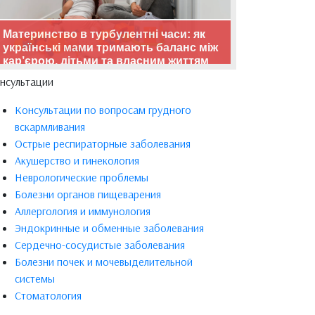
Материнство в турбулентні часи: як
українські мами тримають баланс між
кар’єрою, дітьми та власним життям
нсультации
Консультации по вопросам грудного
вскармливания
Острые респираторные заболевания
Акушерство и гинекология
Неврологические проблемы
Болезни органов пищеварения
Аллергология и иммунология
Эндокринные и обменные заболевания
Сердечно-сосудистые заболевания
Болезни почек и мочевыделительной
системы
Стоматология