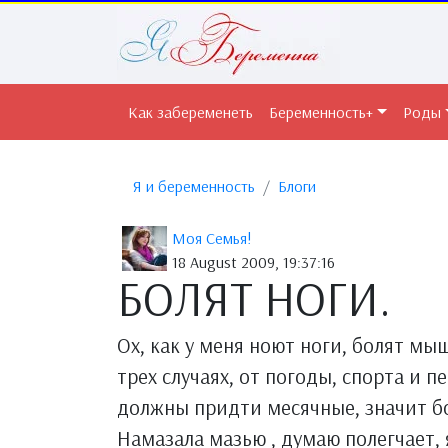
Как забеременеть
Беременность+
Роды
Я и беременность
Блоги
Моя Семья!
18 August 2009, 19:37:16
БОЛЯТ НОГИ.
Ох, как у меня ноют ноги, болят мы
трех случаях, от погоды, спорта и п
должны придти месячные, значит бо
Намазала мазью , думаю полегчает, я