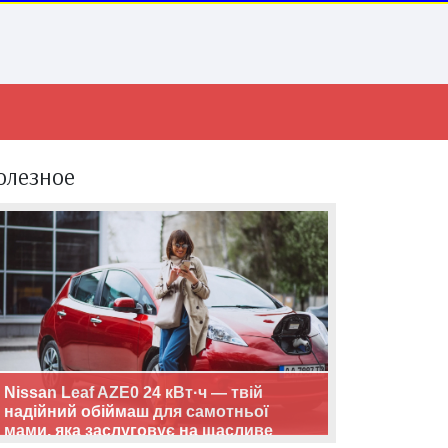
олезное
Nissan Leaf AZE0 24 кВт·ч — твій
надійний обіймаш для самотньої
мами, яка заслуговує на щасливе