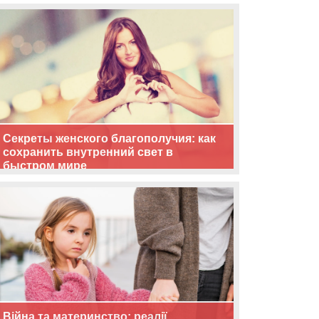
життя
Секреты женского благополучия: как
сохранить внутренний свет в
быстром мире
Війна та материнство: реалії