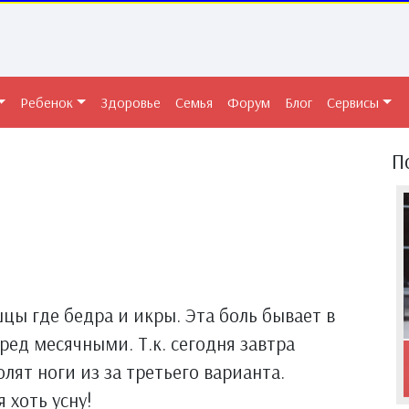
Ребенок
Здоровье
Семья
Форум
Блог
Сервисы
П
шцы где бедра и икры. Эта боль бывает в
еред месячными. Т.к. сегодня завтра
лят ноги из за третьего варианта.
 хоть усну!