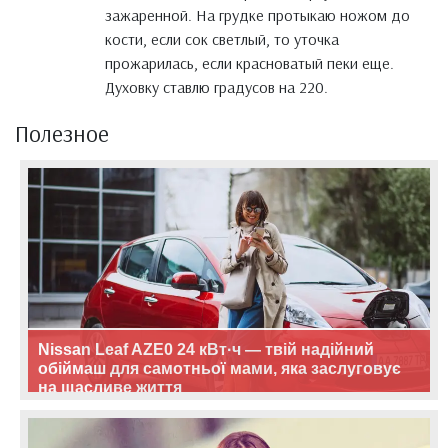
зажаренной. На грудке протыкаю ножом до
кости, если сок светлый, то уточка
прожарилась, если красноватый пеки еще.
Духовку ставлю градусов на 220.
Полезное
Nissan Leaf AZE0 24 кВт·ч — твій надійний
обіймаш для самотньої мами, яка заслуговує
на щасливе життя