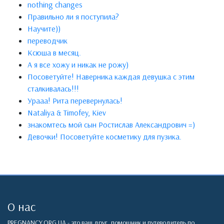
nothing changes
Правильно ли я поступила?
Научите))
переводчик
Ксюша в месяц.
А я все хожу и никак не рожу)
Посоветуйте! Наверника каждая девушка с этим
сталкивалась!!!
Урааа! Рита перевернулась!
Nataliya & Timofey, Kiev
знакомтесь мой сын Ростислав Александрович =)
Девочки! Посоветуйте косметику для пузика.
О нас
PREGNANCY.ORG.UA - это ваш друг, помощник и путеводитель по