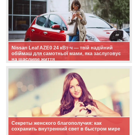
Nissan Leaf AZE0 24 кВт·ч — твій надійний
обіймаш для самотньої мами, яка заслуговує
на щасливе життя
Секреты женского благополучия: как
сохранить внутренний свет в быстром мире