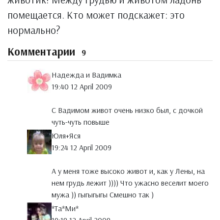
помещается. Кто может подскажет: это
нормально?
Комментарии
9
Надежда и Вадимка
19:40 12 April 2009
С Вадимом живот очень низко был, с дочкой
чуть-чуть повыше
Юля+Яся
19:24 12 April 2009
А у меня тоже высоко живот и, как у Лены, на
нем грудь лежит )))) Что ужасно веселит моего
мужа )) гыгыгыгы Смешно так )
*Тa*Ми*