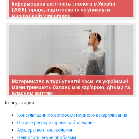
Інформована вагітність і пологи в Україні
(2026): права, підготовка та як уникнути
маніпуляцій у медицині
Материнство в турбулентні часи: як українські
мами тримають баланс між кар’єрою, дітьми та
власним життям
Консультации
Консультации по вопросам грудного вскармливания
Острые респираторные заболевания
Акушерство и гинекология
Неврологические проблемы