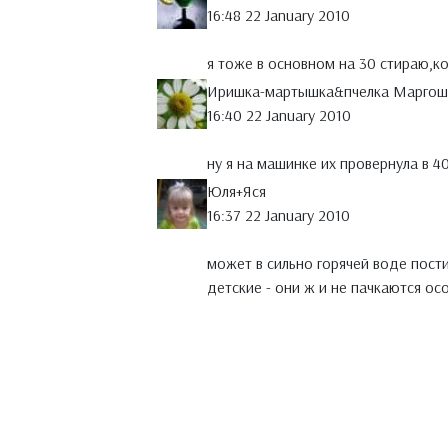
16:48 22 January 2010
я тоже в основном на 30 стираю,ко
Иришка-мартышка&пчелка Маргош
16:40 22 January 2010
ну я на машинке их провернула в 4
Юля+Яся
16:37 22 January 2010
может в сильно горячей воде пости
детские - они ж и не пачкаются осо