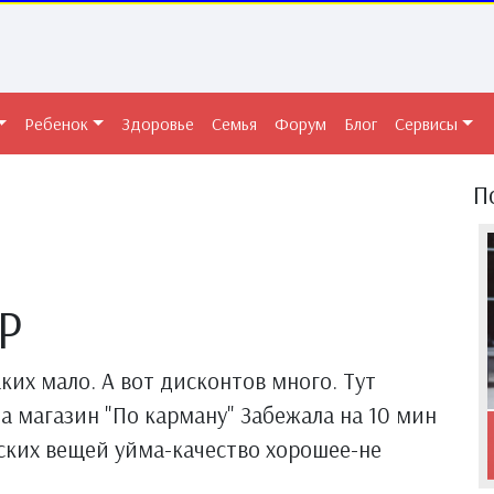
Ребенок
Здоровье
Семья
Форум
Блог
Сервисы
П
Р
аких мало. А вот дисконтов много. Тут
на магазин "По карману" Забежала на 10 мин
тских вещей уйма-качество хорошее-не