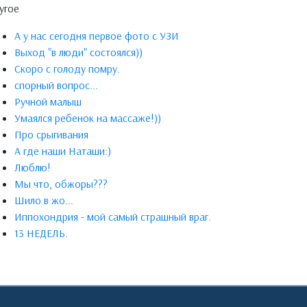
угое
А у нас сегодня первое фото с УЗИ
Выход "в люди" состоялся))
Скоро с голоду помру.
спорный вопрос...
Ручной малыш
Умаялся ребенок на массаже!))
Про срыгивания
А где наши Наташи:)
Люблю!
Мы что, обжоры???
Шило в жо...
Иппохондрия - мой самый страшный враг.
13 НЕДЕЛЬ.