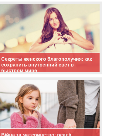
життя
Секреты женского благополучия: как
сохранить внутренний свет в
быстром мире
Війна та материнство: реалії