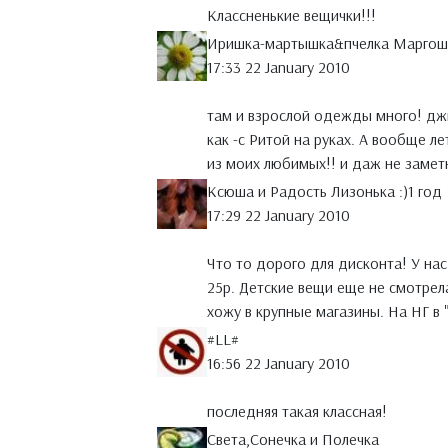
Классненькие вещички!!!
Иришка-мартышка&пчелка Маргош
17:33 22 January 2010
там и взрослой одежды много! джи
как -с Ритой на руках. А вообще л
из моих любимых!! и даж не замет
Ксюша и Радость Лизонька :)1 год
17:29 22 January 2010
Что то дорого для дисконта! У нас
25р. Детские вещи еще не смотрел
хожу в крупные магазины. На НГ в 
#LL#
16:56 22 January 2010
последняя такая классная!
Света,Сонечка и Полечка