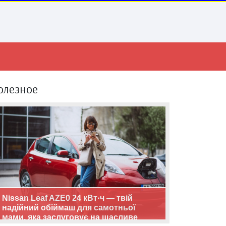
олезное
Nissan Leaf AZE0 24 кВт·ч — твій
надійний обіймаш для самотньої
мами, яка заслуговує на щасливе