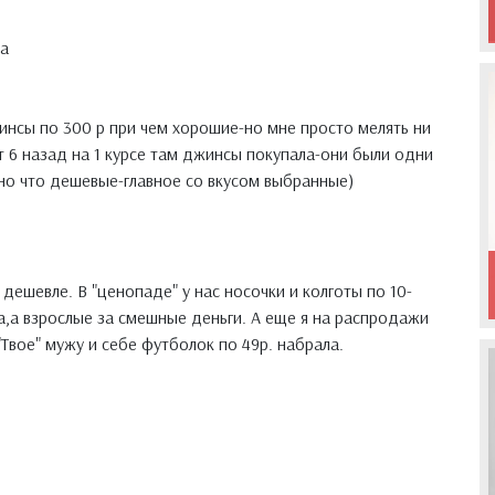
а
нсы по 300 р при чем хорошие-но мне просто мелять ни
ет 6 назад на 1 курсе там джинсы покупала-они были одни
но что дешевые-главное со вкусом выбранные)
 дешевле. В "ценопаде" у нас носочки и колготы по 10-
а,а взрослые за смешные деньги. А еще я на распродажи
"Твое" мужу и себе футболок по 49р. набрала.