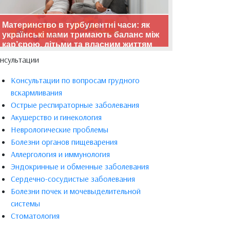
Материнство в турбулентні часи: як
українські мами тримають баланс між
кар’єрою, дітьми та власним життям
нсультации
Консультации по вопросам грудного
вскармливания
Острые респираторные заболевания
Акушерство и гинекология
Неврологические проблемы
Болезни органов пищеварения
Аллергология и иммунология
Эндокринные и обменные заболевания
Сердечно-сосудистые заболевания
Болезни почек и мочевыделительной
системы
Стоматология