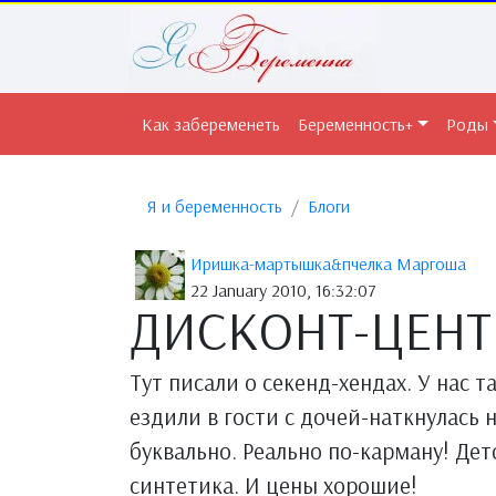
Как забеременеть
Беременность+
Роды
Я и беременность
Блоги
Иришка-мартышка&пчелка Маргоша
22 January 2010, 16:32:07
ДИСКОНТ-ЦЕНТ
Тут писали о секенд-хендах. У нас т
ездили в гости с дочей-наткнулась 
буквально. Реально по-карману! Де
синтетика. И цены хорошие!