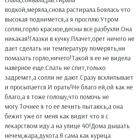
водкой,меряла,снова растирала.Боялась что
высокая поднимется,а я просплю.Утром
сопли,горло красное,десны все разбухли.Она
никакая!Глазки в кучку.Плачет,орет ничего не
дает сделать ни температуру померять,ни
помазать горло,ничего!Такой я ее не видела
наверное еще.Спать не спит,только
задремет,а сопли не дают.Сразу всхлипывает
и просыпается.И орать!Не благо ей,ой как не
благо,а я тоже голошу,что помочь не
могу.Точнее я то ее лечить пытаюсь,а она
бежит уже от меня как видит что я с
лекарством иду.а на улице 40!Дома дышать
нечем,жара,духота.Я сама как курица