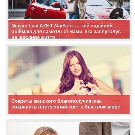
Nissan Leaf AZE0 24 кВт·ч — твій надійний
обіймаш для самотньої мами, яка заслуговує
на щасливе життя
Секреты женского благополучия: как
сохранить внутренний свет в быстром мире