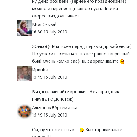
ну денб рождеие (вернее его празднование)
можно и перенести,главное пусть Яночка
скорее выздоавливает!
Моя Семья!
16:36 15 July 2010
Жалко((( Мы тоже перед первым др заболели(
Но успели вылечиться, но всё равно капризный
был! Очень жалко вас(( Выздоравливайте
ИринКа
15:49 15 July 2010
Выздоравливайте крошки.. Ну.а праздник
никуда не денется:)
Альчонок♥Артёмушка
15:49 15 July 2010
Ой, ну что же вы так...
Выздоравливайте
скорее!!!