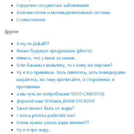
Сердечно-сосудистые заболевания
Болезни почек и мочевыделительной системы
Стоматология
Другое
A my ne plakali!!!
Яново будущее предрешено (phото).
гляньте, что у меня за окном...
Если бананы к мальчику, то к кому же персики?
Ну и я о прививках. Хоть плюйтесь, хоть помидорами
кидайтесь, но тему прочитайте, и сторонники, и
противники.
а мы чуть не попробовали ТОГО-САМОГО))
Дорогой наш ЧЕЛовек,ВАЛИ ОТСЮРА!
Такое может быть от жары?
I snova privivka paderzite nas!
Очень нужно узнать ваше мнение!!!
Ну и я про жару...