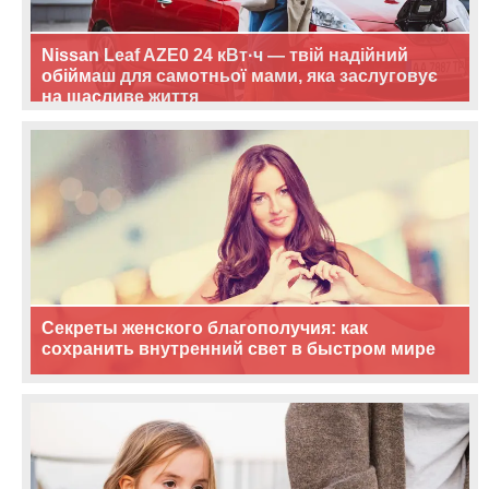
Nissan Leaf AZE0 24 кВт·ч — твій надійний
обіймаш для самотньої мами, яка заслуговує
на щасливе життя
Секреты женского благополучия: как
сохранить внутренний свет в быстром мире