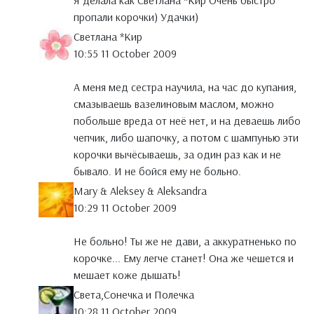
Я делала как Светлана *Кир Очень быстро
пропали корочки) Удачки)
Светлана *Кир
10:55 11 October 2009
А меня мед сестра научила, на час до купания,
смазываешь вазелиновым маслом, можно
побольше вреда от неё нет, и на деваешь либо
чепчик, либо шапочку, а потом с шампунью эти
корочки вычёсываешь, за один раз как и не
бывало. И не бойся ему не больно.
Mary & Aleksey & Aleksandra
10:29 11 October 2009
Не больно! Ты же не дави, а аккуратненько по
корочке... Ему легче станет! Она же чешется и
мешает коже дышать!
Света,Сонечка и Полечка
10:28 11 October 2009