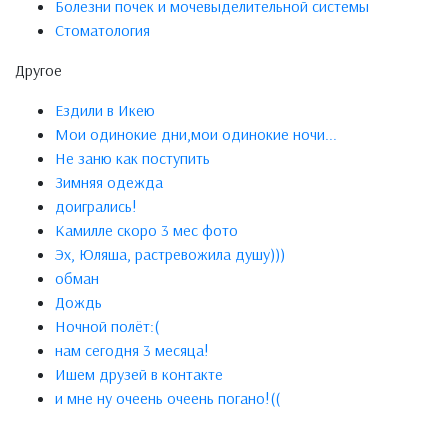
Болезни почек и мочевыделительной системы
Стоматология
Другое
Ездили в Икею
Мои одинокие дни,мои одинокие ночи...
Не заню как поступить
Зимняя одежда
доигрались!
Камилле скоро 3 мес фото
Эх, Юляша, растревожила душу)))
обман
Дождь
Ночной полёт:(
нам сегодня 3 месяца!
Ишем друзей в контакте
и мне ну очеень очеень погано!((