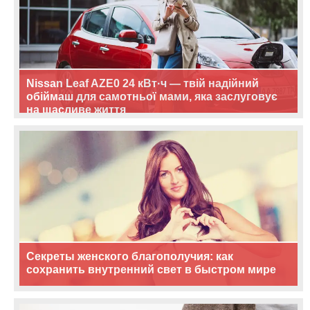
Nissan Leaf AZE0 24 кВт·ч — твій надійний
обіймаш для самотньої мами, яка заслуговує
на щасливе життя
Секреты женского благополучия: как
сохранить внутренний свет в быстром мире