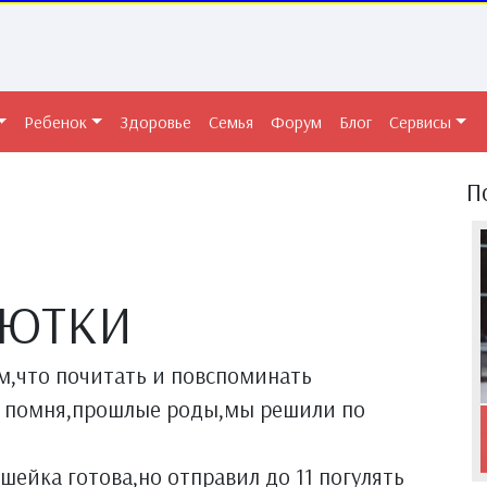
Ребенок
Здоровье
Семья
Форум
Блог
Сервисы
П
НЮТКИ
ом,что почитать и повспоминать
но помня,прошлые роды,мы решили по
о шейка готова,но отправил до 11 погулять