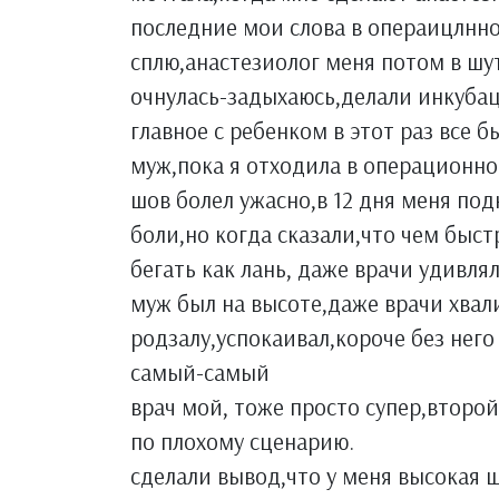
последние мои слова в операицлнно
сплю,анастезиолог меня потом в шут
очнулась-задыхаюсь,делали инкубац
главное с ребенком в этот раз все б
муж,пока я отходила в операционной
шов болел ужасно,в 12 дня меня под
боли,но когда сказали,что чем быст
бегать как лань, даже врачи удивля
муж был на высоте,даже врачи хвали
родзалу,успокаивал,короче без него
самый-самый
врач мой, тоже просто супер,второй
по плохому сценарию.
сделали вывод,что у меня высокая ш