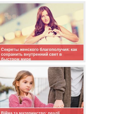
життя
Секреты женского благополучия: как
сохранить внутренний свет в
быстром мире
Війна та материнство: реалії