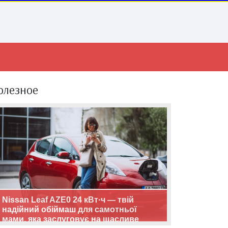
олезное
Nissan Leaf AZE0 24 кВт·ч — твій
надійний обіймаш для самотньої
мами, яка заслуговує на щасливе