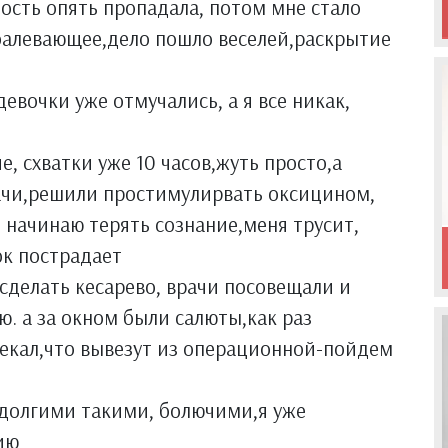
ность опять пропадала, потом мне стало
балевающее,дело пошло веселей,раскрытие
евочки уже отмучались, а я все никак,
е, схватки уже 10 часов,жуть просто,а
рачи,решили простимулирвать оксицином,
я начинаю терять сознание,меня трусит,
ок пострадает
 сделать кесарево, врачи посовещали и
ю. а за окном были салюты,как раз
лекал,что вывезут из операционной-пойдем
 долгими такими, болючими,я уже
ию