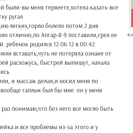
й были-вы меня теряеете,хотела казать-все
ку ругал
ию легких,горло болело потом 2 дня
ыло отлично,по Апгар-8-9 поставили,грел ее
Ко
. ребенок родился 12.06.12 в 00.42
няли вставать,чуть не потеряла ознаие от
рей расхожусь, быстрей выпишут, начала
лись
ли, и массаж делал,и носил меня по
 вообще гаплык был бы мне. он у меня
 раз понимаю,что без него все могло быть
ейка и все проблемы из-за этого и у