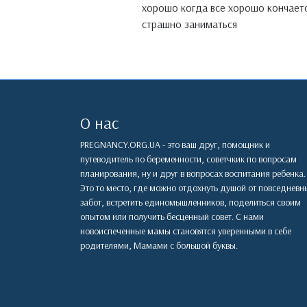
хорошо когда все хорошо кончаетс
страшно заниматься
О нас
PREGNANCY.ORG.UA - это ваш друг, помощник и
путеводитель по беременности, советчкик по вопросам
планирования, ну и друг в вопросах воспитания ребенка.
Это то место, где можно отдохнуть душой от повседневн
забот, встретить единомышленников, поделиться своим
опытом или получить бесценный совет. С нами
новоиспеченные мамы становятся уверенными в себе
родителями, Мамами с большой буквы.