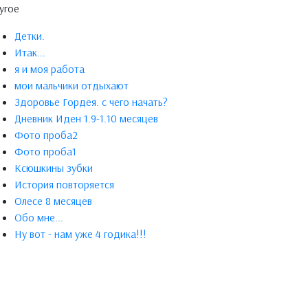
угое
Детки.
Итак...
я и моя работа
мои мальчики отдыхают
Здоровье Гордея. с чего начать?
Дневник Иден 1.9-1.10 месяцев
Фото проба2
Фото проба1
Ксюшкины зубки
История повторяется
Олесе 8 месяцев
Обо мне...
Ну вот - нам уже 4 годика!!!