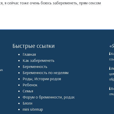
я, я сейчас тоже очень боюсь забеременеть, прям сексом
Быстрые ссылки
«
Ко
Главная
ссы
Как забеременеть
Беременность
Ин
ых
Беременность по неделям
це
Роды
,
Истории родов
обр
Ребенок
Вс
Семья
отк
Форум о бременности, родах
Блоги
mini sitemap