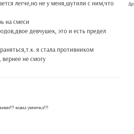
ется легче,но не у меня,шутили с ним,что
Др
рь на смеси
одов,двое девчушек, это и есть предел
раняться,т.к. я стала противником
, вернее не смогу
кими!!! мама умничка!!!