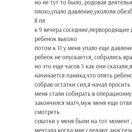
но не тут то было, родовая деятель
плохо,упало давление,укололи обез
8 пл
к 9 вечера соседние,первородящие д
ребенок высоко
потом к 11 у меня упало еще давлени
ребеок не опускается, собрались в
но это еще часов 5 как они сказали,
начинается паника,что опять ребен
собрав остатки сил,я начал просить
меня стали собирать в операционну
закончился матч,муж меня еще отв
смотреть
схватки у меня были на тот момент
мечтала,когда мне сделают анастез