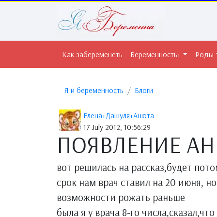
Как забеременеть
Беременность+
Роды
Я и беременность
Блоги
Елена+Дашуля+Анюта
17 July 2012, 10:56:29
ПОЯВЛЕНИЕ А
вот решилась на рассказ,будет пот
срок нам врач ставил на 20 июня, 
возможности рожать раньше
была я у врача 8-го числа,сказал,чт