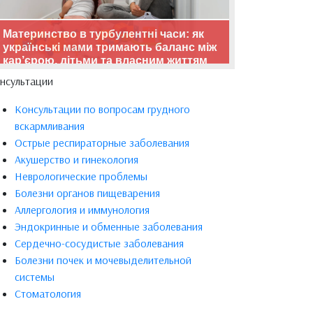
Материнство в турбулентні часи: як
українські мами тримають баланс між
кар’єрою, дітьми та власним життям
нсультации
Консультации по вопросам грудного
вскармливания
Острые респираторные заболевания
Акушерство и гинекология
Неврологические проблемы
Болезни органов пищеварения
Аллергология и иммунология
Эндокринные и обменные заболевания
Сердечно-сосудистые заболевания
Болезни почек и мочевыделительной
системы
Стоматология