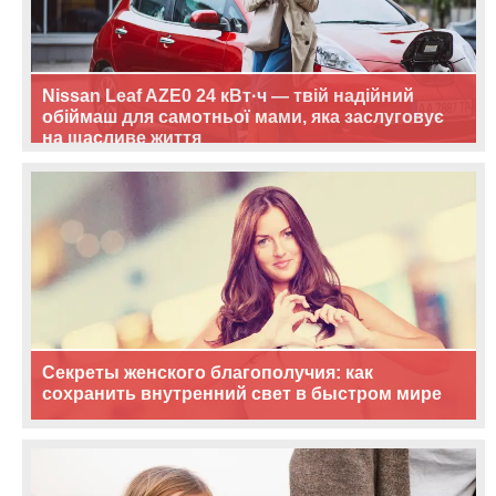
Nissan Leaf AZE0 24 кВт·ч — твій надійний
обіймаш для самотньої мами, яка заслуговує
на щасливе життя
Секреты женского благополучия: как
сохранить внутренний свет в быстром мире