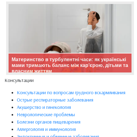
Материнство в турбулентні часи: як українські
мами тримають баланс між кар’єрою, дітьми та
власним життям
Консультации
Консультации по вопросам грудного вскармливания
Острые респираторные заболевания
Акушерство и гинекология
Неврологические проблемы
Болезни органов пищеварения
Аллергология и иммунология
Эндокринные и обменные заболевания