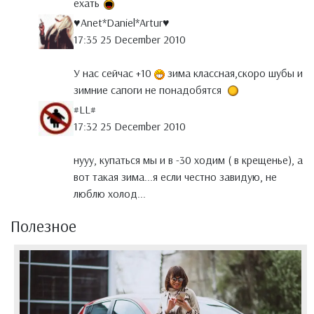
ехать
♥Anet*Daniel*Artur♥
17:35 25 December 2010
У нас сейчас +10
зима классная,скоро шубы и
зимние сапоги не понадобятся
#LL#
17:32 25 December 2010
нууу, купаться мы и в -30 ходим ( в крещенье), а
вот такая зима...я если честно завидую, не
люблю холод...
Полезное