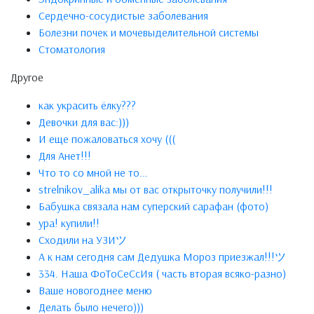
Сердечно-сосудистые заболевания
Болезни почек и мочевыделительной системы
Стоматология
Другое
как украсить ёлку???
Девочки для вас:)))
И еще пожаловаться хочу (((
Для Анет!!!
Что то со мной не то...
strelnikov_alika мы от вас открыточку получили!!!
Бабушка связала нам суперский сарафан (фото)
ура! купили!!
Сходили на УЗИツ
А к нам сегодня сам Дедушка Мороз приезжал!!!ツ
334. Наша ФоТоСеСсИя ( часть вторая всяко-разно)
Ваше новогоднее меню
Делать было нечего)))