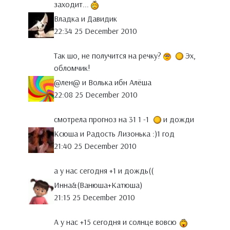
заходит...
Владка и Давидик
22:34 25 December 2010
Так шо, не получится на речку?
Эх,
обломчик!
@лен@ и Волька ибн Алёша
22:08 25 December 2010
смотрела прогноз на 31 1 -1
и дожди
Ксюша и Радость Лизонька :)1 год
21:40 25 December 2010
а у нас сегодня +1 и дождь((
Инна&(Ванюша+Катюша)
21:15 25 December 2010
А у нас +15 сегодня и солнце вовсю