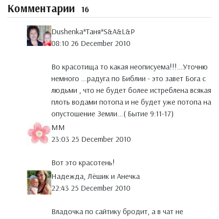
Комментарии
16
Dushenka*Таня*S&A&L&P
08:10 26 December 2010
Во красотища то какая неописуема!!!...Уточню
немного ...радуга по Библии - это завет Бога с
людьми , что не будет более истреблена всякая
плоть водами потопа и не будет уже потопа на
опустошение Земли...( Бытие 9:11-17)
MM
23:03 25 December 2010
Вот это красотень!
Надежда, Лёшик и Анечка
22:43 25 December 2010
Владочка по сайтику бродит, а в чат не