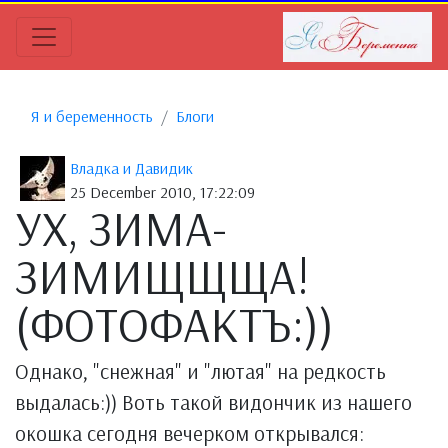
Я и беременность
Блоги
Владка и Давидик
25 December 2010, 17:22:09
УХ, ЗИМА-
ЗИМИЩЩЩА!
(ФОТОФАКТЪ:))
Однако, "снежная" и "лютая" на редкость
выдалась:)) Воть такой видончик из нашего
окошка сегодня вечерком открывался: