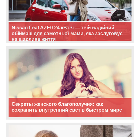
Nissan Leaf AZE0 24 кВт·ч — твій надійний
обіймаш для самотньої мами, яка заслуговує
на щасливе життя
Секреты женского благополучия: как
сохранить внутренний свет в быстром мире