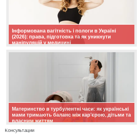
Інформована вагітність і пологи в Україні
(2026): права, підготовка та як уникнути
маніпуляцій у медицині
Материнство в турбулентні часи: як українські
мами тримають баланс між кар’єрою, дітьми та
власним життям
Консультации