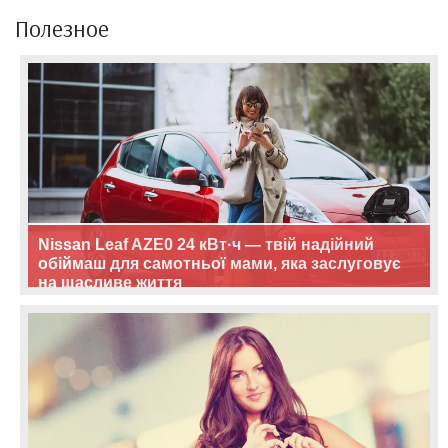
Полезное
Nissan Leaf AZE0 24 кВт·ч — твій надійний
обіймаш для самотньої мами, яка заслуговує
на щасливе життя