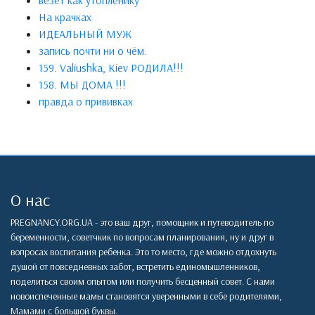
везет как утопленику
На крачках
ИДЕАЛЬНЫЙ МУЖ
запись почти ни о чём.
159. Valiushka, Kiev РОДИЛА!!!
158. МЫ ДОМА !!!
правда о прививках
О нас
PREGNANCY.ORG.UA - это ваш друг, помощник и путеводитель по
беременности, советчкик по вопросам планирования, ну и друг в
вопросах воспитания ребенка. Это то место, где можно отдохнуть
душой от повседневных забот, встретить единомышленников,
поделиться своим опытом или получить бесценный совет. С нами
новоиспеченные мамы становятся уверенными в себе родителями,
Мамами с большой буквы.