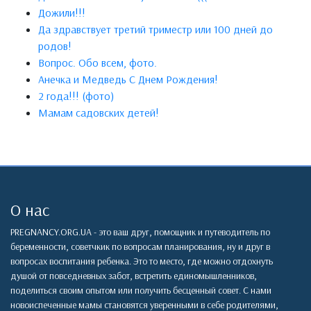
Дожили!!!
Да здравствует третий триместр или 100 дней до
родов!
Вопрос. Обо всем, фото.
Анечка и Медведь С Днем Рождения!
2 года!!! (фото)
Мамам садовских детей!
О нас
PREGNANCY.ORG.UA - это ваш друг, помощник и путеводитель по
беременности, советчкик по вопросам планирования, ну и друг в
вопросах воспитания ребенка. Это то место, где можно отдохнуть
душой от повседневных забот, встретить единомышленников,
поделиться своим опытом или получить бесценный совет. С нами
новоиспеченные мамы становятся уверенными в себе родителями,