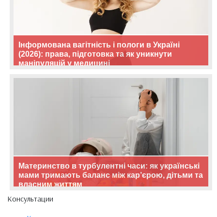
Інформована вагітність і пологи в Україні
(2026): права, підготовка та як уникнути
маніпуляцій у медицині
Материнство в турбулентні часи: як українські
мами тримають баланс між кар’єрою, дітьми та
власним життям
Консультации