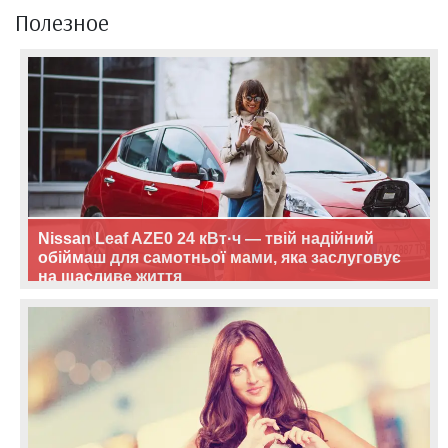
Полезное
Nissan Leaf AZE0 24 кВт·ч — твій надійний
обіймаш для самотньої мами, яка заслуговує
на щасливе життя