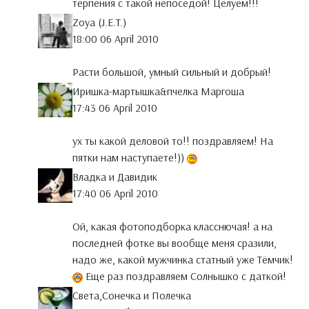
терпения с такой непоседой! Целуем!!!
Zoya (J.E.T.)
18:00 06 April 2010
Расти большой, умный сильный и добрый!
Иришка-мартышка&пчелка Маргоша
17:43 06 April 2010
ух ты какой деловой то!! поздравляем! На
пятки нам наступаете!))
Владка и Давидик
17:40 06 April 2010
Ой, какая фотоподборка класснючая! а на
последней фотке вы вообще меня сразили,
надо же, какой мужчинка статный уже Тёмчик!
Еще раз поздравляем Солнышко с даткой!
Света,Сонечка и Полечка