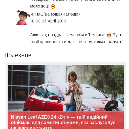
молодец!
Инна&(Ванюша+Катюша)
10:08 06 April 2010
Аллочка, поздравляем тебя и Темчика!
Пусть
твой кровиночка и дальше тебя только радует!
Полезное
Nissan Leaf AZE0 24 кВт·ч — твій надійний
обіймаш для самотньої мами, яка заслуговує
на щасливе життя