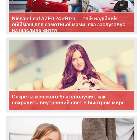
Nissan Leaf AZE0 24 кВт·ч — твій надійний
обіймаш для самотньої мами, яка заслуговує
на щасливе життя
Секреты женского благополучия: как
сохранить внутренний свет в быстром мире