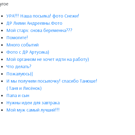
угое
УРА!!! Наша посылка! фото Снежи!
ДР Лилии Андреевны.Фото
Мой старх: снова беременна???
Помогите!
Много событий
Фото с ДР Артусика)
Мой организм не хочет идти на работу)
Что делать?
Пожалуюсь((
И мы получили посылочку! спасибо Танюше!
( Таня и Лисёнок)
Папа и сын
Нужны идеи для завтрака
Мой муж самый лучший!!!