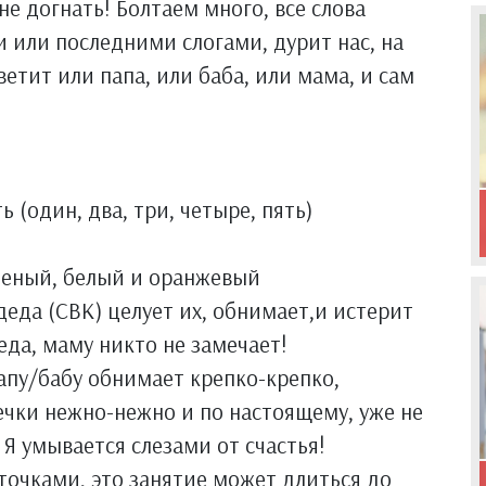
 не догнать! Болтаем много, все слова
 или последними слогами, дурит нас, на
ветит или папа, или баба, или мама, и сам
ть (один, два, три, четыре, пять)
еленый, белый и оранжевый
деда (СВК) целует их, обнимает,и истерит
деда, маму никто не замечает!
апу/бабу обнимает крепко-крепко,
ечки нежно-нежно и по настоящему, уже не
 Я умывается слезами от счастья!
сточками, это занятие может длиться до