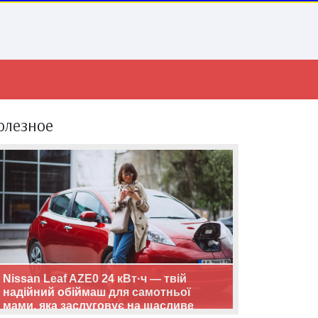
олезное
Nissan Leaf AZE0 24 кВт·ч — твій
надійний обіймаш для самотньої
мами, яка заслуговує на щасливе