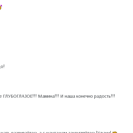
до!
 ГЛУБОГЛАЗОЕ!!! Мамина!!! И наша конечно радость!!!
жать,развивайтесь,а с шантажем закругляйтесь!Удачи!