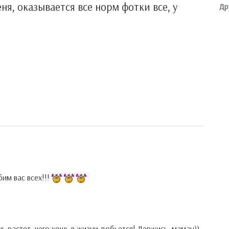
еня, оказывается все норм фотки все, у
Др
им вас всех!!!
 растет, чего хошь в жизни добьется! Держись, маман))