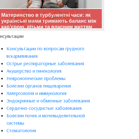
Материнство в турбулентні часи: як
українські мами тримають баланс між
кар’єрою, дітьми та власним життям
нсультации
Консультации по вопросам грудного
вскармливания
Острые респираторные заболевания
Акушерство и гинекология
Неврологические проблемы
Болезни органов пищеварения
Аллергология и иммунология
Эндокринные и обменные заболевания
Сердечно-сосудистые заболевания
Болезни почек и мочевыделительной
системы
Стоматология