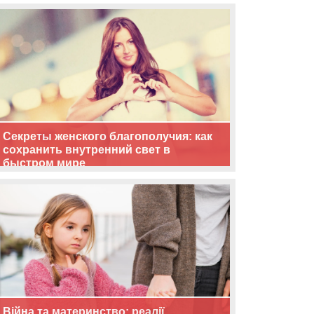
життя
Секреты женского благополучия: как
сохранить внутренний свет в
быстром мире
Війна та материнство: реалії