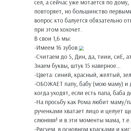
сел, а сейчас уже мотается по дому,
повторяет, но большинство первыми
вопрос кто балуется обязательно от
при этом хохочет.
В свои 1,6 мы:
-Имеем 16 зубов
-Считаем до 5, Дин, да, тиии, сиЕ, а
Знаем буквы, штук 15 наверное...
-Цвета: синий, красный, желтый, з
-ОБОЖАЕТ папу, бабу (мою маму) и 
когда уходят, если есть папа, баба 
-На просьбу как Рома любит маму/п
рученками хватает лицо и целует щ
слюнявя! и в эти моменты мама, т.е.
-Рисуем, в основном красками и ки