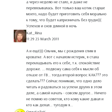
а через неделю не стало, и даже не
перевязывалась. Вот только ваш котик старше
моего, надо будет приготовить себя морально
к тому, что будет капризничать без груди(((
Успехов и снов длиной в ночь
Kat_Rina
11:29 23 March 2011
А и ещё))) Ольчик, мы с рождения спим в
кроватке. А вот с началом истерик, я стала
перекладывать его к себе, т.к. спокойствие
дороже. ... подвожу сама себя к мысли об
отказе от ГВ... тогда второй вопрос КАК??? это
сделать??? Сейчас понимаю, что одно дело
читать и радоваться за успехи других в этом
деле, а самой начать - совсем другое... Ничего
не помню из советов, кто кому какие давал и
кто как делал... тугодум я...
ОлинКоТиК