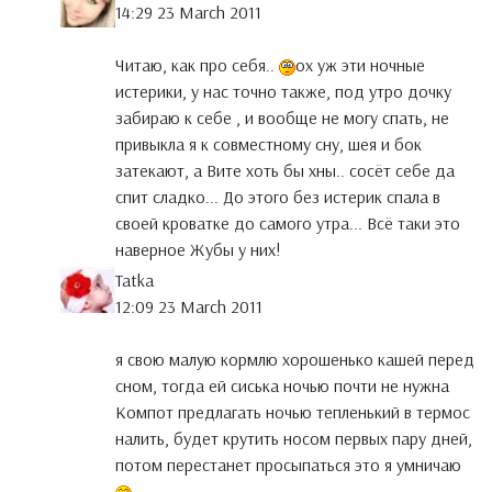
14:29 23 March 2011
Читаю, как про себя..
ох уж эти ночные
истерики, у нас точно также, под утро дочку
забираю к себе , и вообще не могу спать, не
привыкла я к совместному сну, шея и бок
затекают, а Вите хоть бы хны.. сосёт себе да
спит сладко... До этого без истерик спала в
своей кроватке до самого утра... Всё таки это
наверное Жубы у них!
Tatka
12:09 23 March 2011
я свою малую кормлю хорошенько кашей перед
сном, тогда ей сиська ночью почти не нужна
Компот предлагать ночью тепленький в термос
налить, будет крутить носом первых пару дней,
потом перестанет просыпаться это я умничаю