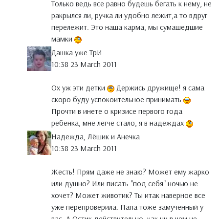
Только ведь все равно будешь бегать к нему, не
ракрылся ли, ручка ли удобно лежит,а то вдруг
перележит. Это наша карма, мы сумашедшие
мамки
Дашка уже ТрИ
10:38 23 March 2011
Ох уж эти детки
Держись дружище! я сама
скоро буду успокоительное принимать
Прочти в инете о кризисе первого года
ребенка, мне легче стало, я в надеждах
Надежда, Лёшик и Анечка
10:38 23 March 2011
Жесть! Прям даже не знаю? Может ему жарко
или душно? Или писать "под себя" ночью не
хочет? Может животик? Ты итак наверное все
уже перепроверила. Папа тоже замученный у
вас. А Остик действительно, как ни в чем не