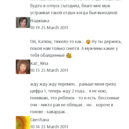
будто в отпуск съездила, благо мне муж
устраивал такой отдых когда был выходной.
Надюшка
10:19 23 March 2011
Ой, Катюш, тяжело-то как...
Ну ты держись,
покой нам только снится. А мужчины какие у
тебя обалденные
Kat_Rina
10:15 23 March 2011
жду жду жду перемен... раньше меня грела
цифра 1, теперь жду 2 года... я не ною,
понимаю, что ребёнок - то и есть. бессонные
очи - никто рая не обещал... но... короче в
голове - кавардак...
СветЛана
10:14 23 March 2011