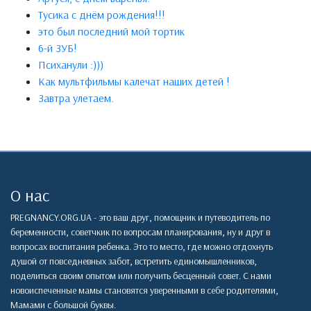
Тусика с днём рождения!!!
это был последний мой тортик
6-й ЗУБ!
Психанули :)))
Как мультфильмы калечат наших детей !
Завтра улетаем.
О нас
PREGNANCY.ORG.UA - это ваш друг, помощник и путеводитель по
беременности, советчкик по вопросам планирования, ну и друг в
вопросах воспитания ребенка. Это то место, где можно отдохнуть
душой от повседневных забот, встретить единомышленников,
поделиться своим опытом или получить бесценный совет. С нами
новоиспеченные мамы становятся уверенными в себе родителями,
Мамами с большой буквы.