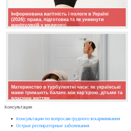
Інформована вагітність і пологи в Україні
(2026): права, підготовка та як уникнути
маніпуляцій у медицині
Материнство в турбулентні часи: як українські
мами тримають баланс між кар’єрою, дітьми та
власним життям
Консультации
Консультации по вопросам грудного вскармливания
Острые респираторные заболевания