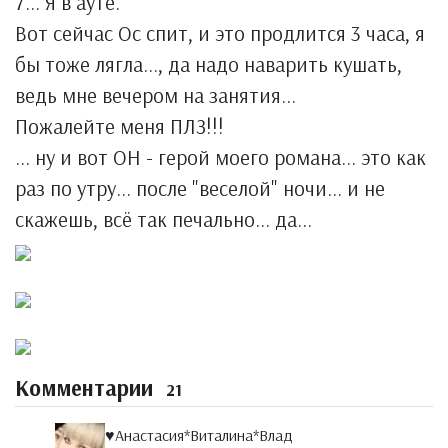
7... Я в ауте.
Вот сейчас Ос спит, и это продлится 3 часа, я
бы тоже лягла..., да надо наварить кушать,
ведь мне вечером на занятия...
Пожалейте меня ПЛЗ!!!
... ну и вот ОН - герой моего романа... это как
раз по утру... после "веселой" ночи... и не
скажешь, всё так печально... да...
Комментарии
21
♥Анастасия*Виталина*Влад