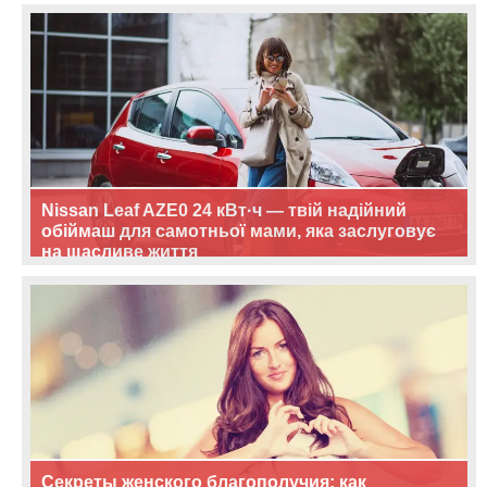
Nissan Leaf AZE0 24 кВт·ч — твій надійний
обіймаш для самотньої мами, яка заслуговує
на щасливе життя
Секреты женского благополучия: как