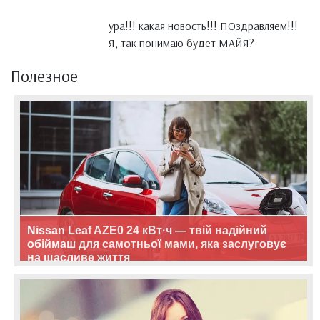
ура!!! какая новость!!! ПОздравляем!!!
Я, так понимаю будет МАЙЯ?
Полезное
Nissan Leaf AZE0 24 кВт·ч — твій надійний
обіймаш для самотньої мами, яка заслуговує
на щасливе життя