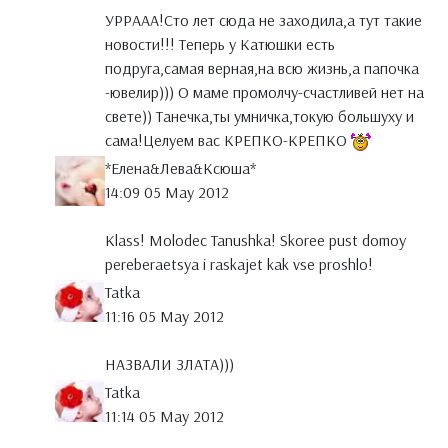
УРРААА!Сто лет сюда не заходила,а тут такие
новости!!! Теперь у Катюшки есть
подруга,самая верная,на всю жизнь,а папочка
-ювелир))) О маме промолчу-счастливей нет на
свете)) Танечка,ты умничка,токую большуху и
сама!Целуем вас КРЕПКО-КРЕПКО
*Елена&Лева&Ксюша*
14:09 05 May 2012
Klass! Molodec Tanushka! Skoree pust domoy
pereberaetsya i raskajet kak vse proshlo!
Tatka
11:16 05 May 2012
НАЗВАЛИ ЗЛАТА)))
Tatka
11:14 05 May 2012