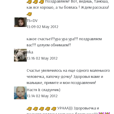
Поздравляем! Вот, видишь, Танюша,
как все хорошо, а ты боялась ! Ждем рассказа!
TS=DV
15:09 02 May 2012
какое счастье1!!ура ура ура!!! поздравляем
вас!!! целуем обнимаем!!
Irka
13:16 02 May 2012
Счастье увеличилось на еще одного маленького
человечка, лапочку-дочку! Здоровья маме и
малышке, примите и мои поздравления!
Настя & сладунчик)
13:14 02 May 2012
УРААА))) Здоровьечка и