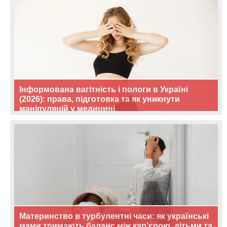
Інформована вагітність і пологи в Україні
(2026): права, підготовка та як уникнути
маніпуляцій у медицині
Материнство в турбулентні часи: як українські
мами тримають баланс між кар’єрою, дітьми та