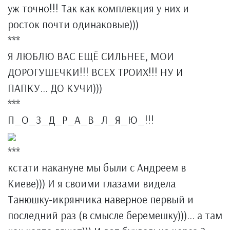
уж точно!!! Так как комплекция у них и
росток почти одинаковые)))
***
Я ЛЮБЛЮ ВАС ЕЩЁ СИЛЬНЕЕ, МОИ
ДОРОГУШЕЧКИ!!! ВСЕХ ТРОИХ!!! НУ И
ПАПКУ... ДО КУЧИ)))
***
П_О_З_Д_Р_А_В_Л_Я_Ю_!!!
***
кстати накануне мы были с Андреем в
Киеве))) И я своими глазами видела
Танюшку-икрянчика наверное первый и
последний раз (в смысле беремешку)))... а там