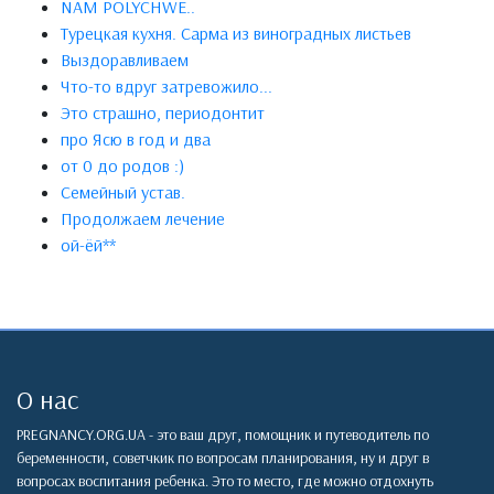
NAM POLYCHWE..
Турецкая кухня. Сарма из виноградных листьев
Выздоравливаем
Что-то вдруг затревожило...
Это страшно, периодонтит
про Ясю в год и два
от 0 до родов :)
Семейный устав.
Продолжаем лечение
ой-ёй**
О нас
PREGNANCY.ORG.UA - это ваш друг, помощник и путеводитель по
беременности, советчкик по вопросам планирования, ну и друг в
вопросах воспитания ребенка. Это то место, где можно отдохнуть