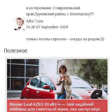
я из глухомани. Ставропольский
край,Труновский район, с Безопасноу!!!
Julia♡Liza
10:26 07 September 2009
только хотела спросить - откуда ты родом:)))
Полезное
Nissan Leaf AZE0 24 кВт·ч — твій надійний
обіймаш для самотньої мами, яка заслуговує