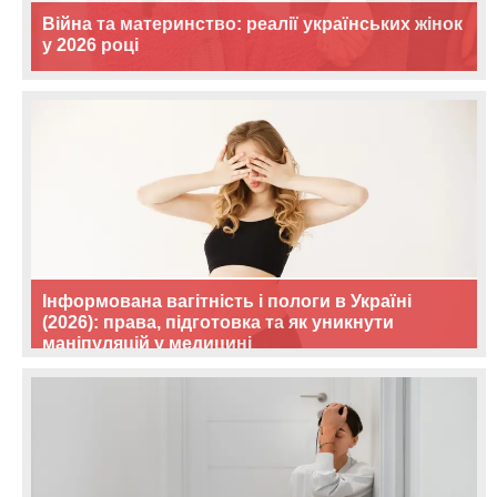
Війна та материнство: реалії українських жінок
у 2026 році
Інформована вагітність і пологи в Україні
(2026): права, підготовка та як уникнути
маніпуляцій у медицині