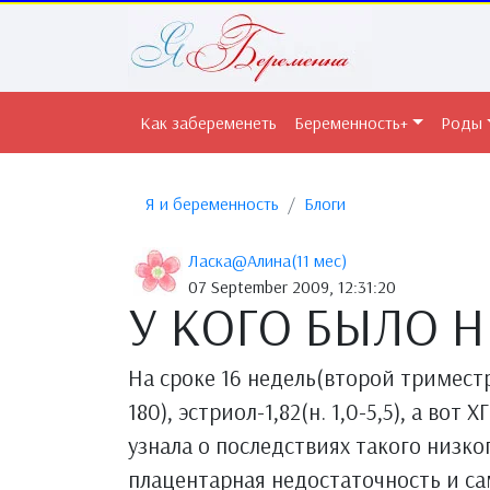
Как забеременеть
Беременность+
Роды
Я и беременность
Блоги
Ласка@Алина(11 мес)
07 September 2009, 12:31:20
У КОГО БЫЛО Н
На сроке 16 недель(второй триместр
180), эстриол-1,82(н. 1,0-5,5), а вот 
узнала о последствиях такого низко
плацентарная недостаточность и са