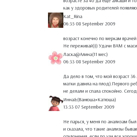
возрасте за 40 да еще алкаши и т
как у здоровых родителей появляю
Kat_Rina
06:35 08 September 2009
возраст конечно по меркам врачей 
Не переживай))) Удачи ВАМ с маси
Ласка@Алина(11 мес)
06:33 08 September 2009
Да дело в том, что мой возраст 36
матки давила на плод).Первого ре
не делали и спала спокойно. Сегодн
Инна&(Ванюша+Катюша)
13:33 07 September 2009
Не парься, у меня по анализам был
и сказала, что такие анализы быва
отклонения, если по узи все хорош