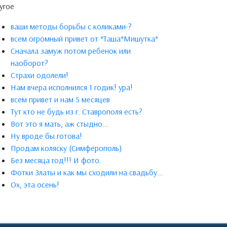
угое
ваши методы борьбы с коликами-?
всем огромный привет от *Таша*Мишутка*
Сначала замуж потом ребенок или
наоборот?
Страхи одолели!
Нам вчера исполнился 1 годик! ура!
всем привет и нам 5 месяцев
Тут кто не будь из г. Ставрополя есть?
Вот это я мать, аж стыдно...
Ну вроде бы готова!
Продам коляску (Симферополь)
Без месяца год!!! И фото.
Фотки Златы и как мы сходили на свадьбу...
Ох, эта осень!