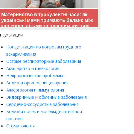
Материнство в турбулентні часи: як
українські мами тримають баланс між
кар’єрою, дітьми та власним життям
нсультации
Консультации по вопросам грудного
вскармливания
Острые респираторные заболевания
Акушерство и гинекология
Неврологические проблемы
Болезни органов пищеварения
Аллергология и иммунология
Эндокринные и обменные заболевания
Сердечно-сосудистые заболевания
Болезни почек и мочевыделительной
системы
Стоматология