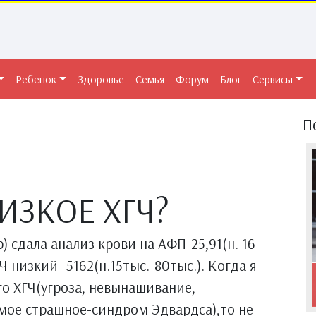
Ребенок
Здоровье
Семья
Форум
Блог
Сервисы
П
ИЗКОЕ ХГЧ?
) сдала анализ крови на АФП-25,91(н. 16-
ХГЧ низкий- 5162(н.15тыс.-80тыс.). Когда я
го ХГЧ(угроза, невынашивание,
мое страшное-синдром Эдвардса),то не