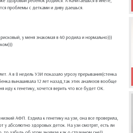
оже здоровый ребенок родился. А начитаешься в инете,
тся проблемы с детками и диву даешься.
рисковый, у меня знакомая в 40 родила и нормально)))
ком)))
 лет. А в 8 недель УЗИ показало угрозу прерывания(стенка
бенка вынашивала 12 лет назад,так этих анализов вообще
я иду к генетику, хочется верить что все будет ОК.
 низкий АФП. Ездила к генетику на узи, она все проверила,
ют у абсолютно здоровых деток. На узи смотрят, есть ли
о, то забудь об этом анализе как о страшном сне))