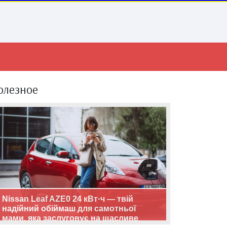
олезное
Nissan Leaf AZE0 24 кВт·ч — твій
надійний обіймаш для самотньої
мами, яка заслуговує на щасливе