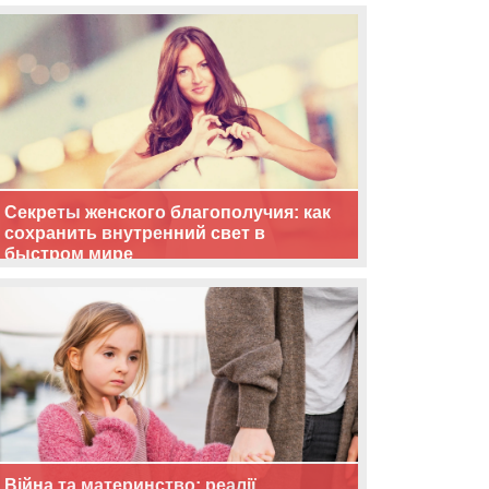
життя
Секреты женского благополучия: как
сохранить внутренний свет в
быстром мире
Війна та материнство: реалії