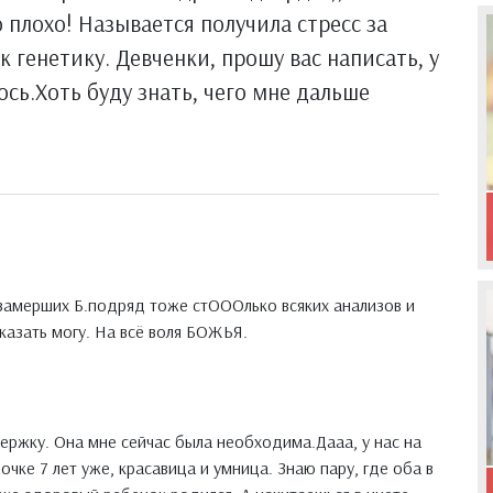
 плохо! Называется получила стресс за
к генетику. Девченки, прошу вас написать, у
сь.Хоть буду знать, чего мне дальше
х замерших Б.подряд тоже стОООлько всяких анализов и
казать могу. На всё воля БОЖЬЯ.
ржку. Она мне сейчас была необходима.Дааа, у нас на
чке 7 лет уже, красавица и умница. Знаю пару, где оба в