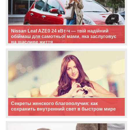
Nissan Leaf AZE0 24 кВт·ч — твій надійний
обіймаш для самотньої мами, яка заслуговує
на щасливе життя
Секреты женского благополучия: как
сохранить внутренний свет в быстром мире