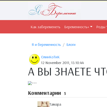
Как забеременеть
Беременность+
Роды
Я и беременность
Блоги
ОлинКоТиК
12 November 2011, 13:10:44
А ВЫ ЗНАЕТЕ ЧТО
---
Комментарии
5
Тамара