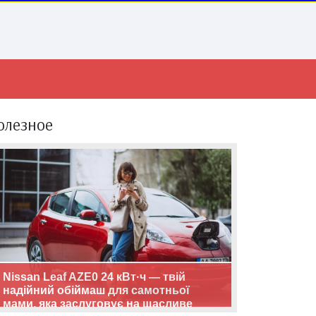
олезное
Nissan Leaf AZE0 24 кВт·ч — твій
надійний обіймаш для самотньої
мами, яка заслуговує на щасливе