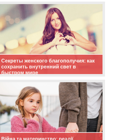
життя
Секреты женского благополучия: как
сохранить внутренний свет в
быстром мире
Війна та материнство: реалії