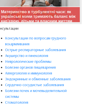
Материнство в турбулентні часи: як
українські мами тримають баланс між
кар’єрою, дітьми та власним життям
нсультации
Консультации по вопросам грудного
вскармливания
Острые респираторные заболевания
Акушерство и гинекология
Неврологические проблемы
Болезни органов пищеварения
Аллергология и иммунология
Эндокринные и обменные заболевания
Сердечно-сосудистые заболевания
Болезни почек и мочевыделительной
системы
Стоматология