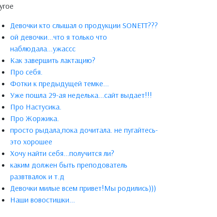
угое
Девочки кто слышал о продукции SONETT???
ой девочки...что я только что
наблюдала...ужассс
Как завершить лактацию?
Про себя.
Фотки к предыдущей темке...
Уже пошла 29-ая неделька...сайт выдает!!!
Про Настусика.
Про Жоржика.
просто рыдала,пока дочитала. не пугайтесь-
это хорошее
Хочу найти себя...получится ли?
каким должен быть преподователь
развтвалок и т.д
Девочки милые всем привет!Мы родились)))
Наши вовостишки...