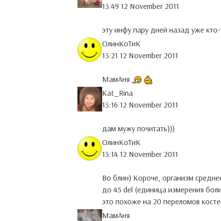
13:49 12 November 2011
эту инфу пару дней назад уже кто-
ОлинКоТиК
13:21 12 November 2011
МамАня
Kat_Rina
13:16 12 November 2011
дам мужу почитать)))
ОлинКоТиК
13:14 12 November 2011
Во блин) Короче, организм средне
до 45 del (единица измерения боли
это похоже на 20 переломов кост
МамАня