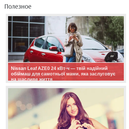
Полезное
Nissan Leaf AZE0 24 кВт·ч — твій надійний
обіймаш для самотньої мами, яка заслуговує
на щасливе життя