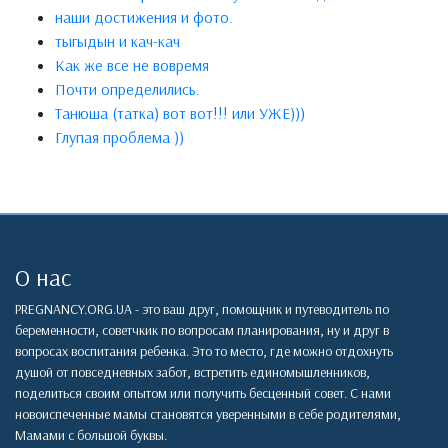
наши достижения и фото.
тыгыдын и кач-кач
Как же все не вовремя
Почти определились.
Танюша (татка) вот вот!!! или УЖЕ)))
Глупая проблема ))
О нас
PREGNANCY.ORG.UA - это ваш друг, помощник и путеводитель по
беременности, советчкик по вопросам планирования, ну и друг в
вопросах воспитания ребенка. Это то место, где можно отдохнуть
душой от повседневных забот, встретить единомышленников,
поделиться своим опытом или получить бесценный совет. С нами
новоиспеченные мамы становятся уверенными в себе родителями,
Мамами с большой буквы.