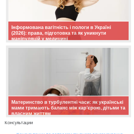
Інформована вагітність і пологи в Україні
(2026): права, підготовка та як уникнути
маніпуляцій у медицині
Материнство в турбулентні часи: як українські
мами тримають баланс між кар’єрою, дітьми та
власним життям
Консультации