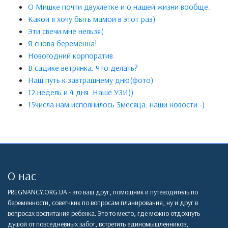
О Мишке почти двухлетке и о нашей жизни вообще.
Какой я хочу быть мамой в этот раз)
Эти свечи мне нельзя(
Я снова беременна!
Новогодний корпоратив
В садике ветрянка. Что делать?
Наш путь к завтрашнему дню(фото)
12 недель и 4 дня .Наше УЗИ))
15числа нам исполнилось 3месяца. наши новости:-)
О нас
PREGNANCY.ORG.UA - это ваш друг, помощник и путеводитель по
беременности, советчкик по вопросам планирования, ну и друг в
вопросах воспитания ребенка. Это то место, где можно отдохнуть
душой от повседневных забот, встретить единомышленников,