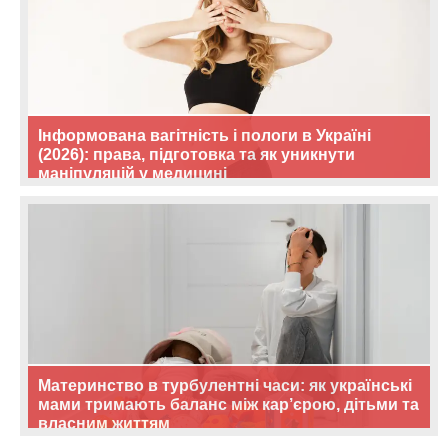
Інформована вагітність і пологи в Україні
(2026): права, підготовка та як уникнути
маніпуляцій у медицині
Материнство в турбулентні часи: як українські
мами тримають баланс між кар’єрою, дітьми та
власним життям