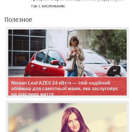
так с кисленьким.
Полезное
Nissan Leaf AZE0 24 кВт·ч — твій надійний
обіймаш для самотньої мами, яка заслуговує
на щасливе життя