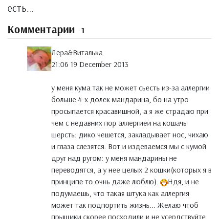
есть...
Комментарии
1
Лера&Виталька
21:06 19 December 2013
у меня кума так не может сьесть из-за аллергии
больше 4-х долек мандарина, бо на утро
просыпается красавишной, а я же страдаю при
чем с недавних пор аллергией на кошачь
шерсть: дико чешется, закладывает нос, чихаю
и глаза слезятся. Вот и издеваемся мы с кумой
друг над ругом: у меня мандарины не
переводятся, а у нее целых 2 кошки(которых я в
принципе то очнь даже люблю).
Ндя, и не
подумаешь, что такая штука как аллергия
может так подпортить жизнь... Желаю чтоб
прыщики скорее посходили и не усердствуйте